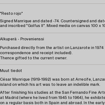
"Resto rojo"
Signed Manrique and dated -74. Countersigned and dat
and inscribed "Golfus II". Mixed media on canvas 100 x 1
Alkuperä - Provenienssi
Purchased directly from the artist on Lanzarote in 1974
correspondence and receipt included).
Thence gifted to the current owner.
Muut tiedot
César Manrique (1919-1992) was born at Arrecife, Lanza
island on which his art was to leave an indelible mark.
After finishing his studies at the San Fernando Fine A
at Madrid (where he lived from 1945 to 1964), he exhibit
on a regular basis both in Spain and abroad. In the earl