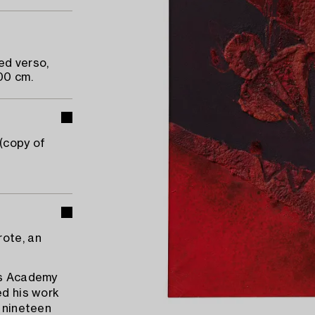
ed verso,
00 cm.
 (copy of
rote, an
rts Academy
ed his work
y nineteen