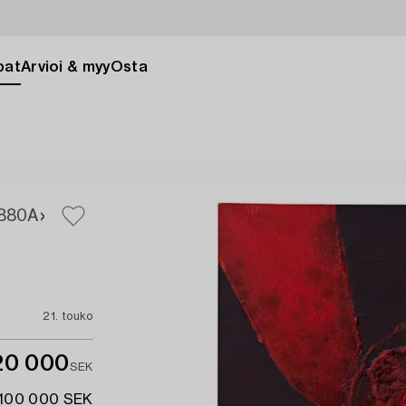
pat
Arvioi & myy
Osta
880A
21. touko
20 000
SEK
 100 000 SEK