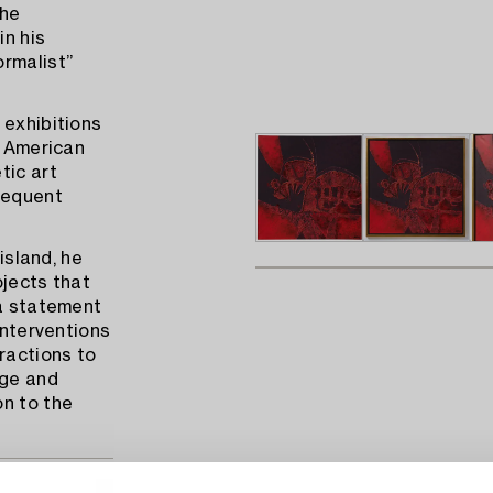
the
in his
ormalist”
 exhibitions
h American
tic art
sequent
island, he
ojects that
 a statement
interventions
ractions to
age and
on to the