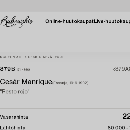
Online-huutokaupat
Live-huutokau
MODERN ART & DESIGN KEVÄT 2026
879B
879A
(1714566)
Cesár Manrique
(Espanja, 1919-1992)
"Resto rojo"
2
Vasarahinta
Lähtöhinta
80 000 -