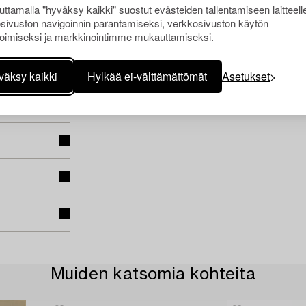
ttamalla "hyväksy kaikki" suostut evästeiden tallentamiseen laitteell
sivuston navigoinnin parantamiseksi, verkkosivuston käytön
oimiseksi ja markkinointimme mukauttamiseksi.
väksy kaikki
Hylkää ei-välttämättömät
Asetukset
Muiden katsomia kohteita