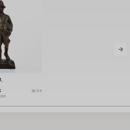
t,
K
3p 5 h
SEK