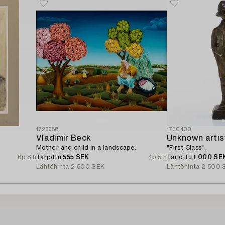
1726988
1730400
Vladimir Beck
Unknown artis
Mother and child in a landscape.
"First Class".
6p 8 h
Tarjottu
555 SEK
4p 5 h
Tarjottu
1 000 SE
Lähtöhinta
2 500 SEK
Lähtöhinta
2 500 