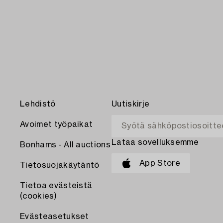
Lehdistö
Uutiskirje
Avoimet työpaikat
Lataa sovelluksemme
Bonhams - All auctions
App Store
Tietosuojakäytäntö
Tietoa evästeistä
(cookies)
Evästeasetukset