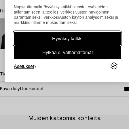
Napsauttamalla "hyväksy kaikki" suostut evästeiden
tallentamiseen laitteellesi verkkosivuston navigoinnin
Lisätietoja ja kuntoraportit
parantamiseksi, verkkosivuston käytön analysoimiseksi ja
TUKHOLMA
markkinointimme mukauttamiseksi.
Cecilia Nordström
Johtava asiantuntija – itämainen keramiikka &
Hyväksy kaikki
taidekäsityö, eurooppalainen keramiikka ja lasi
+46 (0)739 40 08 02
Hylkää ei-välttämättömät
Sähköposti
→ Kysyttyjä esineitä
Asetukset
Tietoa ostamisesta
Kuvan käyttöoikeudet
Muiden katsomia kohteita