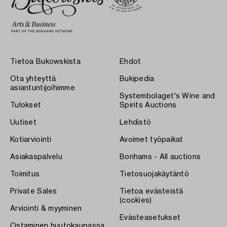
Tietoa Bukowskista
Ehdot
Ota yhteyttä
Bukipedia
asiantuntijoihimme
Systembolaget's Wine and
Tulokset
Spirits Auctions
Uutiset
Lehdistö
Kotiarviointi
Avoimet työpaikat
Asiakaspalvelu
Bonhams - All auctions
Toimitus
Tietosuojakäytäntö
Private Sales
Tietoa evästeistä
(cookies)
Arviointi & myyminen
Evästeasetukset
Ostaminen huutokaupassa