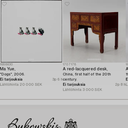
1688630
1707178
1
Ma Yue,
A red-lacquered desk,
A
"Dogs", 2006.
China, first half of the 20th
1
Ei tarjouksia
3p 6 h
century.
E
Lähtöhinta
20 000 SEK
Ei tarjouksia
2p 8 h
L
Lähtöhinta
3 000 SEK