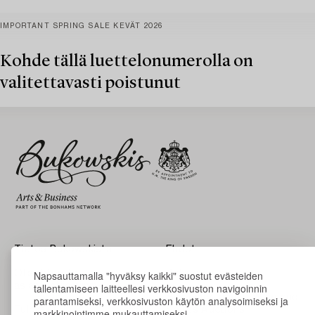
IMPORTANT SPRING SALE KEVÄT 2026
Kohde tällä luettelonumerolla on
valitettavasti poistunut
Tietoa Bukowskista
Ehdot
Napsauttamalla "hyväksy kaikki" suostut evästeiden
Ota yhteyttä
Bukipedia
tallentamiseen laitteellesi verkkosivuston navigoinnin
asiantuntijoihimme
Systembolaget's Wine and
parantamiseksi, verkkosivuston käytön analysoimiseksi ja
Tulokset
Spirits Auctions
markkinointimme mukauttamiseksi.