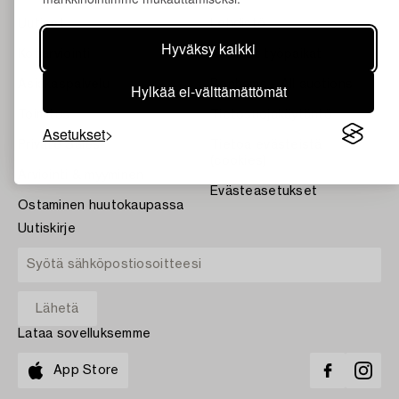
Uutiset
Lehdistö
Hyväksy kaikki
Kotiarviointi
Avoimet työpaikat
Asiakaspalvelu
Bonhams - All auctions
Hylkää ei-välttämättömät
Toimitus
Tietosuojakäytäntö
Asetukset
Private Sales
Tietoa evästeistä
(cookies)
Arviointi & myyminen
Evästeasetukset
Ostaminen huutokaupassa
Uutiskirje
Lataa sovelluksemme
App Store