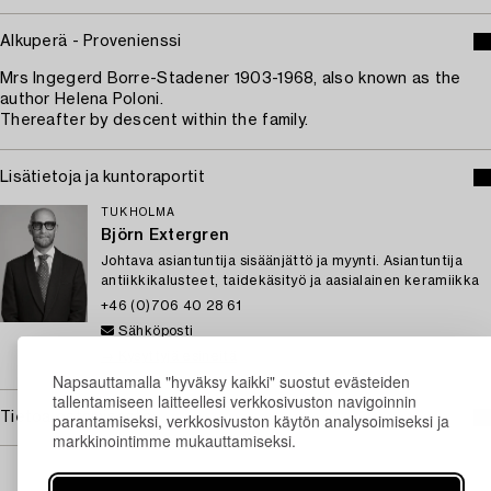
Alkuperä - Provenienssi
Mrs Ingegerd Borre-Stadener 1903-1968, also known as the
author Helena Poloni.
Thereafter by descent within the family.
Lisätietoja ja kuntoraportit
TUKHOLMA
Björn Extergren
Johtava asiantuntija sisäänjättö ja myynti. Asiantuntija
antiikkikalusteet, taidekäsityö ja aasialainen keramiikka
+46 (0)706 40 28 61
Sähköposti
→ Kysyttyjä esineitä
Napsauttamalla "hyväksy kaikki" suostut evästeiden
tallentamiseen laitteellesi verkkosivuston navigoinnin
Tietoa ostamisesta
parantamiseksi, verkkosivuston käytön analysoimiseksi ja
markkinointimme mukauttamiseksi.