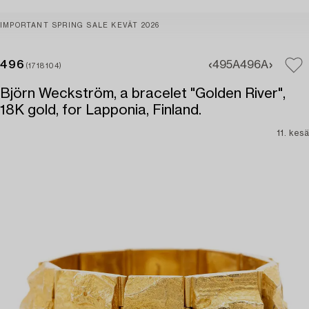
IMPORTANT SPRING SALE KEVÄT 2026
496
495A
496A
(1718104)
Björn Weckström, a bracelet "Golden River",
18K gold, for Lapponia, Finland.
11. kesä