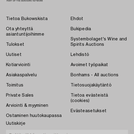
Tietoa Bukowskista
Ehdot
Ota yhteyttä
Bukipedia
asiantuntijoihimme
Systembolaget's Wine and
Tulokset
Spirits Auctions
Uutiset
Lehdistö
Kotiarviointi
Avoimet työpaikat
Asiakaspalvelu
Bonhams - All auctions
Toimitus
Tietosuojakäytäntö
Private Sales
Tietoa evästeistä
(cookies)
Arviointi & myyminen
Evästeasetukset
Ostaminen huutokaupassa
Uutiskirje