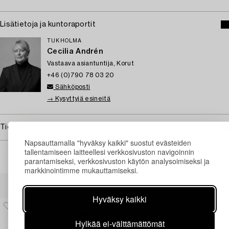
Lisätietoja ja kuntoraportit
TUKHOLMA
Cecilia Andrén
Vastaava asiantuntija, Korut
+46 (0)790 78 03 20
Sähköposti
→ Kysyttyjä esineitä
Tietoa ostamisesta
Napsauttamalla "hyväksy kaikki" suostut evästeiden
tallentamiseen laitteellesi verkkosivuston navigoinnin
parantamiseksi, verkkosivuston käytön analysoimiseksi ja
markkinointimme mukauttamiseksi.
Muiden katsomia kohteita
Hyväksy kaikki
Hylkää ei-välttämättömät