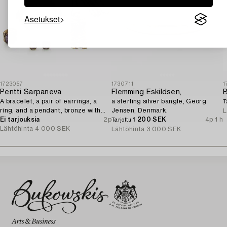
Asetukset
1723057
1730711
1
Pentti Sarpaneva
Flemming Eskildsen,
A bracelet, a pair of earrings, a
a sterling silver bangle, Georg
T
ring, and a pendant, bronze with
Jensen, Denmark.
L
amethyst, Finland 1960s.
Ei tarjouksia
2p
1 200 SEK
4p 1 h
Tarjottu
Lähtöhinta
4 000 SEK
Lähtöhinta
3 000 SEK