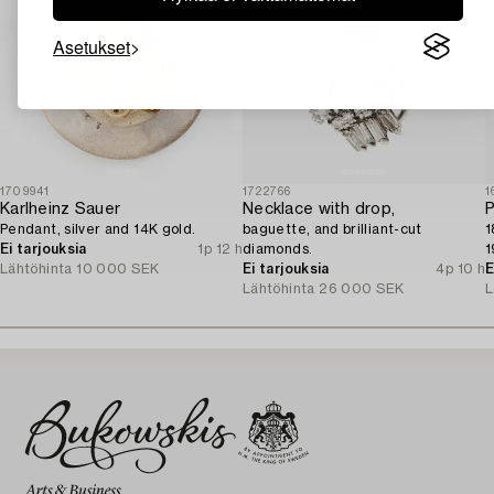
Asetukset
1709941
1722766
1
Karlheinz Sauer
Necklace with drop,
P
Pendant, silver and 14K gold.
baguette, and brilliant-cut
1
Ei tarjouksia
1p 12 h
diamonds.
1
Lähtöhinta
10 000 SEK
Ei tarjouksia
4p 10 h
E
Lähtöhinta
26 000 SEK
L