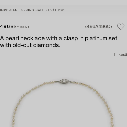
IMPORTANT SPRING SALE KEVÄT 2026
496B
496A
496C
(1718907)
A pearl necklace with a clasp in platinum set
with old-cut diamonds.
11. kesä