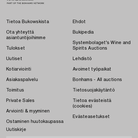
Tietoa Bukowskista
Ehdot
Ota yhteyttä
Bukipedia
asiantuntijoihimme
Systembolaget's Wine and
Tulokset
Spirits Auctions
Uutiset
Lehdistö
Kotiarviointi
Avoimet työpaikat
Asiakaspalvelu
Bonhams - All auctions
Toimitus
Tietosuojakäytäntö
Private Sales
Tietoa evästeistä
(cookies)
Arviointi & myyminen
Evästeasetukset
Ostaminen huutokaupassa
Uutiskirje