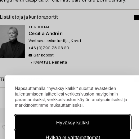
length with clasp ca 57 cm. First part of the 20th century.
Lisätietoja ja kuntoraportit
TUKHOLMA
Cecilia Andrén
Vastaava asiantuntija, Korut
+46 (0)790 78 03 20
Sähköposti
→ Kysyttyjä esineitä
Tietoa ostamisesta
Napsauttamalla "hyväksy kaikki" suostut evästeiden
tallentamiseen laitteellesi verkkosivuston navigoinnin
parantamiseksi, verkkosivuston käytön analysoimiseksi ja
markkinointimme mukauttamiseksi.
Muiden katsomia kohteita
Hyväksy kaikki
Hylkää ei-välttämättömät