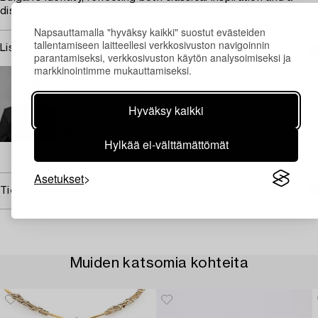
distinctive approach to material and form.
Napsauttamalla "hyväksy kaikki" suostut evästeiden
tallentamiseen laitteellesi verkkosivuston navigoinnin
Lisätietoja ja kuntoraportit
parantamiseksi, verkkosivuston käytön analysoimiseksi ja
markkinointimme mukauttamiseksi.
TUKHOLMA
Cecilia Andrén
Vastaava asiantuntija, Korut
Hyväksy kaikki
+46 (0)790 78 03 20
Sähköposti
Hylkää ei-välttämättömät
→ Kysyttyjä esineitä
Asetukset
Tietoa ostamisesta
Muiden katsomia kohteita