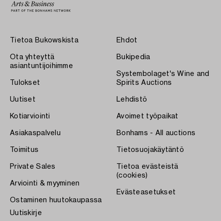
Tietoa Bukowskista
Ehdot
Ota yhteyttä
Bukipedia
asiantuntijoihimme
Systembolaget's Wine and
Tulokset
Spirits Auctions
Uutiset
Lehdistö
Kotiarviointi
Avoimet työpaikat
Asiakaspalvelu
Bonhams - All auctions
Toimitus
Tietosuojakäytäntö
Private Sales
Tietoa evästeistä
(cookies)
Arviointi & myyminen
Evästeasetukset
Ostaminen huutokaupassa
Uutiskirje