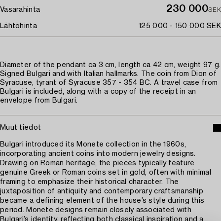
230 000
Vasarahinta
SEK
Lähtöhinta
125 000 - 150 000 SEK
Diameter of the pendant ca 3 cm, length ca 42 cm, weight 97 g.
Signed Bulgari and with Italian hallmarks. The coin from Dion of
Syracuse, tyrant of Syracuse 357 - 354 BC. A travel case from
Bulgari is included, along with a copy of the receipt in an
envelope from Bulgari.
Muut tiedot
Bulgari introduced its Monete collection in the 1960s,
incorporating ancient coins into modern jewelry designs.
Drawing on Roman heritage, the pieces typically feature
genuine Greek or Roman coins set in gold, often with minimal
framing to emphasize their historical character. The
juxtaposition of antiquity and contemporary craftsmanship
became a defining element of the house’s style during this
period. Monete designs remain closely associated with
Bulgari’s identity, reflecting both classical inspiration and a