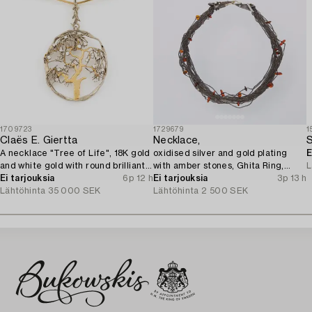
1709723
1729679
1
Claës E. Giertta
Necklace,
A necklace "Tree of Life", 18K gold
oxidised silver and gold plating
E
and white gold with round brilliant-
with amber stones, Ghita Ring,
L
cut diamonds, Stockholm 1982.
Ei tarjouksia
6p 12 h
Denmark.
Ei tarjouksia
3p 13 h
Lähtöhinta
35 000 SEK
Lähtöhinta
2 500 SEK