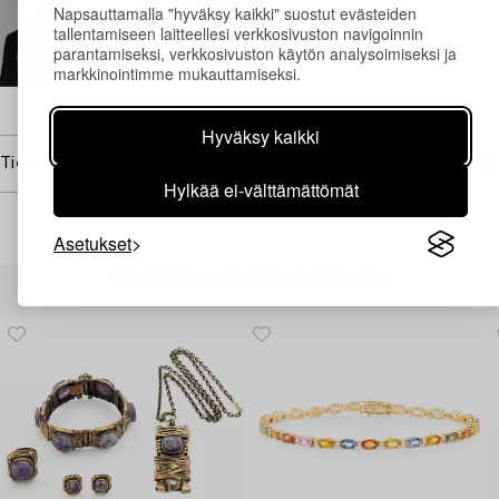
Napsauttamalla "hyväksy kaikki" suostut evästeiden
Specialist Jewellery
tallentamiseen laitteellesi verkkosivuston navigoinnin
parantamiseksi, verkkosivuston käytön analysoimiseksi ja
+46 (0)767 81 06 06
markkinointimme mukauttamiseksi.
Sähköposti
→ Kysyttyjä esineitä
Hyväksy kaikki
Tietoa ostamisesta
Hylkää ei-välttämättömät
Asetukset
Muiden katsomia kohteita