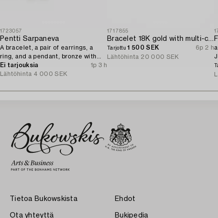
1723057
1717855
1
Pentti Sarpaneva
Bracelet 18K gold with multi-coloured sapphires and round brilliant-cut diamonds.
F
A bracelet, a pair of earrings, a
1 500 SEK
6p 2 h
a
Tarjottu
ring, and a pendant, bronze with
J
Lähtöhinta
20 000 SEK
amethyst, Finland 1960s.
Ei tarjouksia
1p 3 h
T
Lähtöhinta
4 000 SEK
L
Tietoa Bukowskista
Ehdot
Ota yhteyttä
Bukipedia