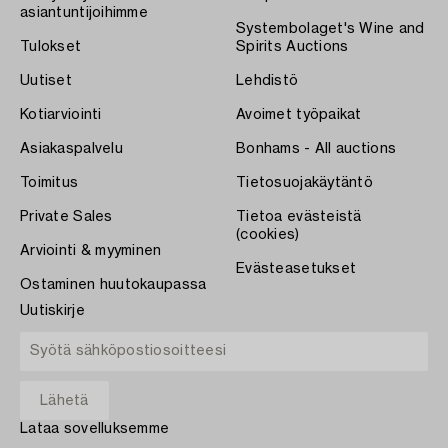
asiantuntijoihimme
Systembolaget's Wine and
Tulokset
Spirits Auctions
Uutiset
Lehdistö
Kotiarviointi
Avoimet työpaikat
Asiakaspalvelu
Bonhams - All auctions
Toimitus
Tietosuojakäytäntö
Private Sales
Tietoa evästeistä
(cookies)
Arviointi & myyminen
Evästeasetukset
Ostaminen huutokaupassa
Uutiskirje
Lataa sovelluksemme