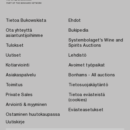
Tietoa Bukowskista
Ehdot
Ota yhteyttä
Bukipedia
asiantuntijoihimme
Systembolaget's Wine and
Tulokset
Spirits Auctions
Uutiset
Lehdistö
Kotiarviointi
Avoimet työpaikat
Asiakaspalvelu
Bonhams - All auctions
Toimitus
Tietosuojakäytäntö
Private Sales
Tietoa evästeistä
(cookies)
Arviointi & myyminen
Evästeasetukset
Ostaminen huutokaupassa
Uutiskirje