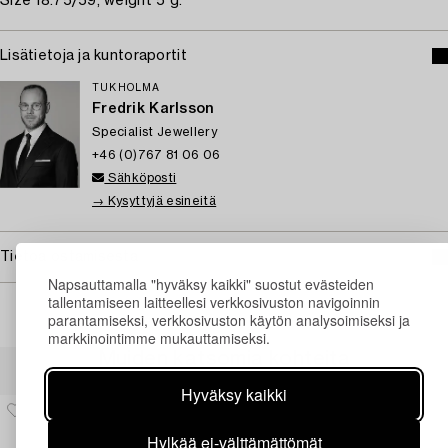
Size 18.75/59, weight 5 g.
Lisätietoja ja kuntoraportit
TUKHOLMA
Fredrik Karlsson
Specialist Jewellery
+46 (0)767 81 06 06
Sähköposti
→ Kysyttyjä esineitä
Tietoa ostamisesta
Napsauttamalla "hyväksy kaikki" suostut evästeiden
tallentamiseen laitteellesi verkkosivuston navigoinnin
parantamiseksi, verkkosivuston käytön analysoimiseksi ja
markkinointimme mukauttamiseksi.
Muiden katsomia kohteita
Hyväksy kaikki
Hylkää ei-välttämättömät