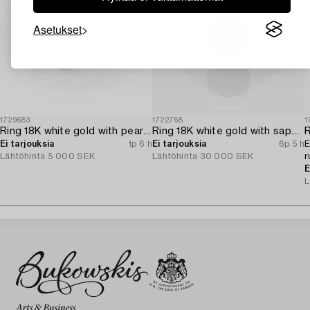
Asetukset
1729683
1722768
1
Ring 18K white gold with pearls and octagon-cut diamonds.
Ring 18K white gold with sapphire and brilliant-cut diamonds.
R
Ei tarjouksia
1p 6 h
Ei tarjouksia
6p 5 h
E
Lähtöhinta
5 000 SEK
Lähtöhinta
30 000 SEK
r
E
L