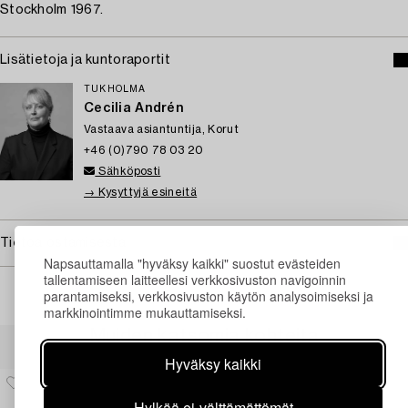
Stockholm 1967.
Lisätietoja ja kuntoraportit
TUKHOLMA
Cecilia Andrén
Vastaava asiantuntija, Korut
+46 (0)790 78 03 20
Sähköposti
→ Kysyttyjä esineitä
Tietoa ostamisesta
Napsauttamalla "hyväksy kaikki" suostut evästeiden
tallentamiseen laitteellesi verkkosivuston navigoinnin
parantamiseksi, verkkosivuston käytön analysoimiseksi ja
markkinointimme mukauttamiseksi.
Muiden katsomia kohteita
Hyväksy kaikki
Hylkää ei-välttämättömät