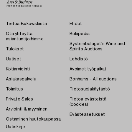
Tietoa Bukowskista
Ehdot
Ota yhteyttä
Bukipedia
asiantuntijoihimme
Systembolaget's Wine and
Tulokset
Spirits Auctions
Uutiset
Lehdistö
Kotiarviointi
Avoimet työpaikat
Asiakaspalvelu
Bonhams - All auctions
Toimitus
Tietosuojakäytäntö
Private Sales
Tietoa evästeistä
(cookies)
Arviointi & myyminen
Evästeasetukset
Ostaminen huutokaupassa
Uutiskirje