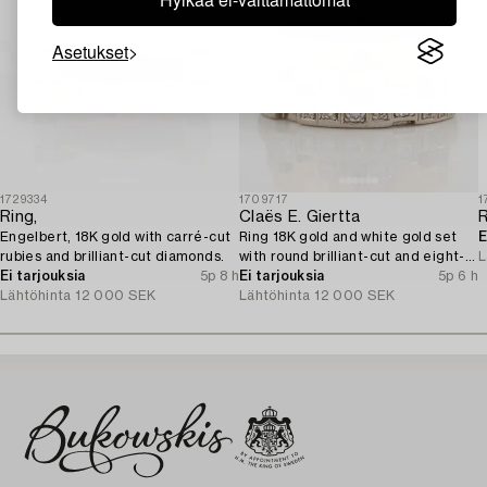
Asetukset
1729334
1709717
1
Ring,
Claës E. Giertta
Engelbert, 18K gold with carré-cut
Ring 18K gold and white gold set
E
rubies and brilliant-cut diamonds.
with round brilliant-cut and eight-
L
Ei tarjouksia
5p 8 h
cut diamonds.
Ei tarjouksia
5p 6 h
Lähtöhinta
12 000 SEK
Lähtöhinta
12 000 SEK