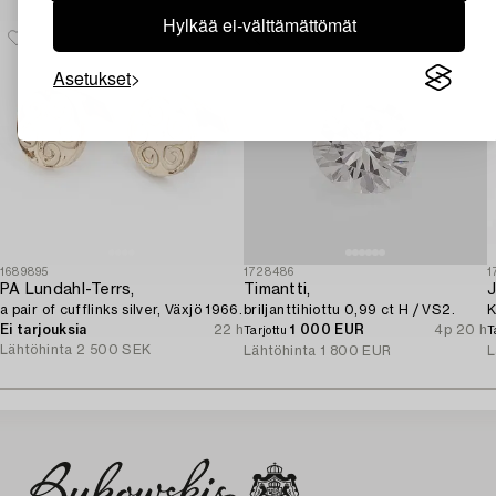
Hylkää ei-välttämättömät
Asetukset
1689895
1728486
1
PA Lundahl-Terrs,
Timantti,
J
a pair of cufflinks silver, Växjö 1966.
briljanttihiottu 0,99 ct H / VS2.
K
Ei tarjouksia
22 h
1 000 EUR
4p 20 h
Tarjottu
T
Lähtöhinta
2 500 SEK
Lähtöhinta
1 800 EUR
L