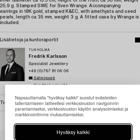
Inner diameter ca 13.5 cm, height of the front ca 50 mm, weight
25.9 g. Stamped SWE for Sven Wrange. Accompanying
earrings in 18K gold, stamped K&EC, with amethysts and seed
pearls, length ca 35 mm, weight 3 g. A fitted case by Wrange is
included.
Lisätietoja ja kuntoraportit
TUKHOLMA
Fredrik Karlsson
Specialist Jewellery
+46 (0)767 81 06 06
Sähköposti
→ Kysyttyjä esineitä
Napsauttamalla "hyväksy kaikki" suostut evästeiden
tallentamiseen laitteellesi verkkosivuston navigoinnin
Tietoa ostamisesta
parantamiseksi, verkkosivuston käytön analysoimiseksi ja
markkinointimme mukauttamiseksi.
Hyväksy kaikki
Muiden katsomia kohteita