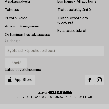
Asiakaspalvelu
Bonhams - All auctions
Toimitus
Tietosuojakäytäntö
Private Sales
Tietoa evästeistä
(cookies)
Arviointi & myyminen
Evästeasetukset
Ostaminen huutokaupassa
Uutiskirje
Lataa sovelluksemme
App Store
MAKSA
COPYRIGHT ©1870-2026 BUKOWSKI AUKTIONER AB