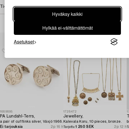
Tietoa ostamisesta
Hyväksy kaikki
Hylkää ei-välttämättömät
Muiden katsomia kohteita
Asetukset
1689895
1728472
1
PA Lundahl-Terrs,
Jewellery,
T
a pair of cufflinks silver, Växjö 1966.
Kalevala Koru, 10 pieces, bronze.
b
Ei tarjouksia
2p 16 h
1 250 SEK
2p 12 h
Tarjottu
T