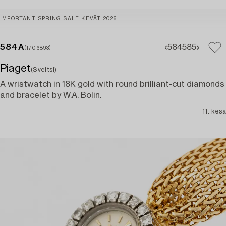
IMPORTANT SPRING SALE KEVÄT 2026
584A
584
585
(1706893)
Piaget
(Sveitsi)
A wristwatch in 18K gold with round brilliant-cut diamonds
and bracelet by W.A. Bolin.
11. kesä