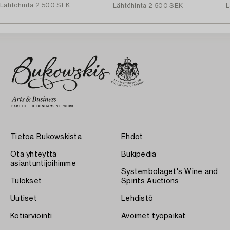
Lähtöhinta
2 500 SEK
Lähtöhinta
2 500 SEK
L
Tietoa Bukowskista
Ehdot
Ota yhteyttä
Bukipedia
asiantuntijoihimme
Systembolaget's Wine and
Tulokset
Spirits Auctions
Uutiset
Lehdistö
Kotiarviointi
Avoimet työpaikat