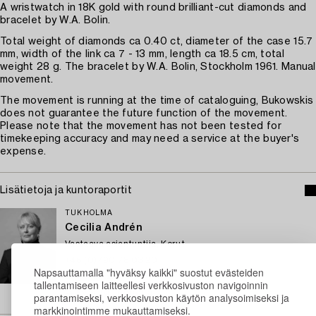
A wristwatch in 18K gold with round brilliant-cut diamonds and
bracelet by W.A. Bolin.
Total weight of diamonds ca 0.40 ct, diameter of the case 15.7
mm, width of the link ca 7 - 13 mm, length ca 18.5 cm, total
weight 28 g. The bracelet by W.A. Bolin, Stockholm 1961. Manual
movement.
The movement is running at the time of cataloguing, Bukowskis
does not guarantee the future function of the movement.
Please note that the movement has not been tested for
timekeeping accuracy and may need a service at the buyer's
expense.
Lisätietoja ja kuntoraportit
TUKHOLMA
Cecilia Andrén
Vastaava asiantuntija, Korut
+46 (0)790 78 03 20
Napsauttamalla "hyväksy kaikki" suostut evästeiden
Sähköposti
tallentamiseen laitteellesi verkkosivuston navigoinnin
→ Kysyttyjä esineitä
parantamiseksi, verkkosivuston käytön analysoimiseksi ja
markkinointimme mukauttamiseksi.