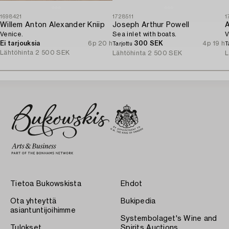
1698421
1728511
1
Willem Anton Alexander Kniip
Joseph Arthur Powell
A
Venice.
Sea inlet with boats.
V
Ei tarjouksia
6p 20 h
300 SEK
4p 19 h
Tarjottu
T
Lähtöhinta
2 500 SEK
Lähtöhinta
2 500 SEK
L
Tietoa Bukowskista
Ehdot
Ota yhteyttä
Bukipedia
asiantuntijoihimme
Systembolaget's Wine and
Tulokset
Spirits Auctions