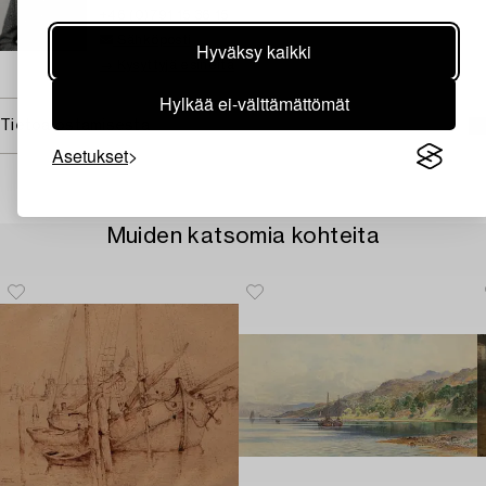
+46 (0)791 15 36 15
Sähköposti
Hyväksy kaikki
→ Kysyttyjä esineitä
Hylkää ei-välttämättömät
Tietoa ostamisesta
Asetukset
Muiden katsomia kohteita