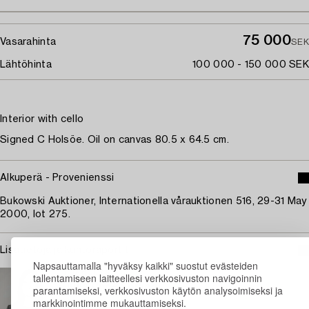
75 000
Vasarahinta
SEK
Lähtöhinta
100 000 - 150 000 SEK
Interior with cello
Signed C Holsöe. Oil on canvas 80.5 x 64.5 cm.
Alkuperä - Provenienssi
Bukowski Auktioner, Internationella vårauktionen 516, 29-31 May
2000, lot 275.
Lisätietoja ja kuntoraportit
Napsauttamalla "hyväksy kaikki" suostut evästeiden
TUKHOLMA
tallentamiseen laitteellesi verkkosivuston navigoinnin
Julia Unge Sörling
parantamiseksi, verkkosivuston käytön analysoimiseksi ja
markkinointimme mukauttamiseksi.
Head Specialist Classic Art