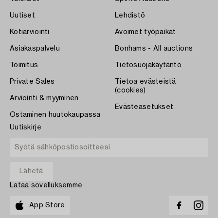
Uutiset
Lehdistö
Kotiarviointi
Avoimet työpaikat
Asiakaspalvelu
Bonhams - All auctions
Toimitus
Tietosuojakäytäntö
Private Sales
Tietoa evästeistä
(cookies)
Arviointi & myyminen
Evästeasetukset
Ostaminen huutokaupassa
Uutiskirje
Lataa sovelluksemme
App Store