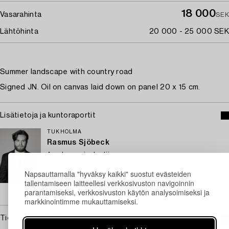
18 000
Vasarahinta
SEK
Lähtöhinta
20 000 - 25 000 SEK
Summer landscape with country road
Signed JN. Oil on canvas laid down on panel 20 x 15 cm.
Lisätietoja ja kuntoraportit
TUKHOLMA
Rasmus Sjöbeck
Avustava asiantuntija
+46 (0)727 33 24 02
Napsauttamalla "hyväksy kaikki" suostut evästeiden
Sähköposti
tallentamiseen laitteellesi verkkosivuston navigoinnin
→ Kysyttyjä esineitä
parantamiseksi, verkkosivuston käytön analysoimiseksi ja
markkinointimme mukauttamiseksi.
Tietoa ostamisesta