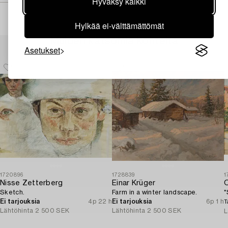
Hyväksy kaikki
Hylkää ei-välttämättömät
Muiden katsomia kohteita
Asetukset
1720896
1728839
1
Nisse Zetterberg
Einar Krüger
O
Sketch.
Farm in a winter landscape.
"
Ei tarjouksia
4p 22 h
Ei tarjouksia
6p 1 h
T
Lähtöhinta
2 500 SEK
Lähtöhinta
2 500 SEK
L