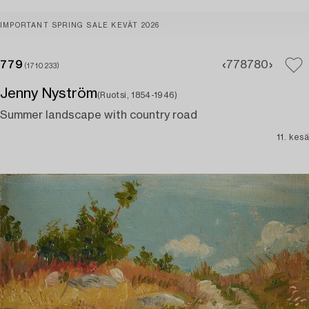
IMPORTANT SPRING SALE KEVÄT 2026
779
778
780
(1710233)
Jenny Nyström
(Ruotsi, 1854-1946)
Summer landscape with country road
11. kesä