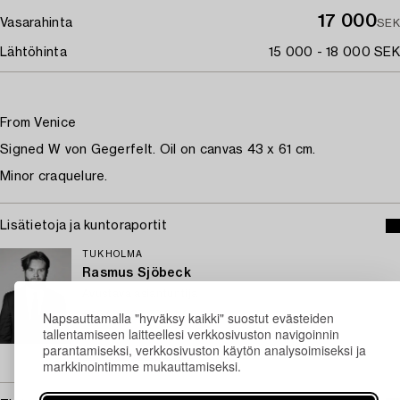
17 000
Vasarahinta
SEK
Lähtöhinta
15 000 - 18 000 SEK
From Venice
Signed W von Gegerfelt. Oil on canvas 43 x 61 cm.
Minor craquelure.
Lisätietoja ja kuntoraportit
TUKHOLMA
Rasmus Sjöbeck
Avustava asiantuntija
Napsauttamalla "hyväksy kaikki" suostut evästeiden
+46 (0)727 33 24 02
tallentamiseen laitteellesi verkkosivuston navigoinnin
Sähköposti
parantamiseksi, verkkosivuston käytön analysoimiseksi ja
→ Kysyttyjä esineitä
markkinointimme mukauttamiseksi.