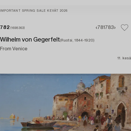
IMPORTANT SPRING SALE KEVÄT 2026
782
781
783
(1698363)
Wilhelm von Gegerfelt
(Ruotsi, 1844-1920)
From Venice
11. kesä