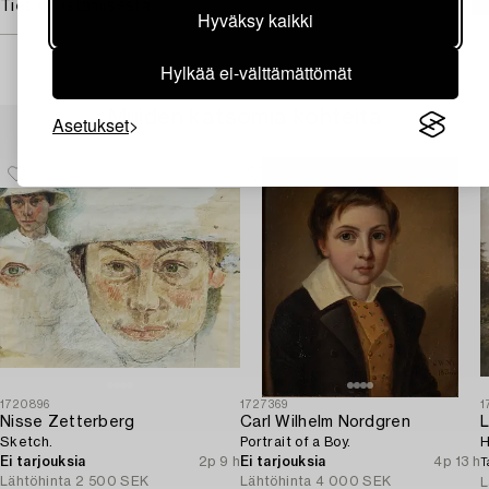
Tietoa ostamisesta
Hyväksy kaikki
Hylkää ei-välttämättömät
Muiden katsomia kohteita
Asetukset
1720896
1727369
1
Nisse Zetterberg
Carl Wilhelm Nordgren
L
Sketch.
Portrait of a Boy.
H
Ei tarjouksia
2p 9 h
Ei tarjouksia
4p 13 h
T
Lähtöhinta
2 500 SEK
Lähtöhinta
4 000 SEK
L