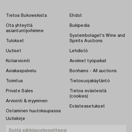
Tietoa Bukowskista
Ehdot
Ota yhteyttä
Bukipedia
asiantuntijoihimme
Systembolaget's Wine and
Tulokset
Spirits Auctions
Uutiset
Lehdistö
Kotiarviointi
Avoimet työpaikat
Asiakaspalvelu
Bonhams - All auctions
Toimitus
Tietosuojakäytäntö
Private Sales
Tietoa evästeistä
(cookies)
Arviointi & myyminen
Evästeasetukset
Ostaminen huutokaupassa
Uutiskirje