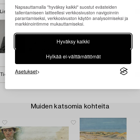
Napsauttamalla "hyväksy kaikki" suostut evästeiden
tallentamiseen laitteellesi verkkosivuston navigoinnin
Lisätietoja ja kuntoraportit
parantamiseksi, verkkosivuston käytön analysoimiseksi ja
TUKHOLMA
markkinointimme mukauttamiseksi.
Julia Unge Sörling
Head Specialist Classic Art
Hyväksy kaikki
+46 (0)791 15 36 15
Sähköposti
Hylkää ei-välttämättömät
→ Kysyttyjä esineitä
Asetukset
Tietoa ostamisesta
Muiden katsomia kohteita