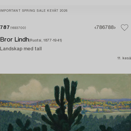
IMPORTANT SPRING SALE KEVÄT 2026
787
786
788
(1693700)
Bror Lindh
(Ruotsi, 1877-1941)
Landskap med tall
11. kesä