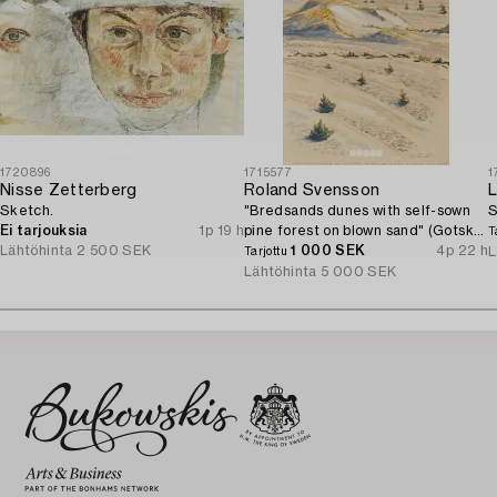
1720896
1715577
1
Nisse Zetterberg
Roland Svensson
L
Sketch.
"Bredsands dunes with self-sown
S
Ei tarjouksia
1p 19 h
pine forest on blown sand" (Gotska
T
Lähtöhinta
2 500 SEK
Sandön).
1 000 SEK
4p 22 h
L
Tarjottu
Lähtöhinta
5 000 SEK