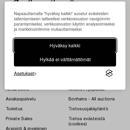
Napsauttamalla "hyväksy kaikki" suostut evästeiden
tallentamiseen laitteellesi verkkosivuston navigoinnin
parantamiseksi, verkkosivuston käytön analysoimiseksi
ja markkinointimme mukauttamiseksi.
Hyväksy kaikki
Tietoa Bukowskista
Ehdot
Ota yhteyttä
Bukipedia
Hylkää ei-välttämättömät
asiantuntijoihimme
Systembolaget's Wine and
Tulokset
Spirits Auctions
Asetukset
Uutiset
Lehdistö
Kotiarviointi
Avoimet työpaikat
Asiakaspalvelu
Bonhams - All auctions
Toimitus
Tietosuojakäytäntö
Private Sales
Tietoa evästeistä
(cookies)
Arviointi & myyminen