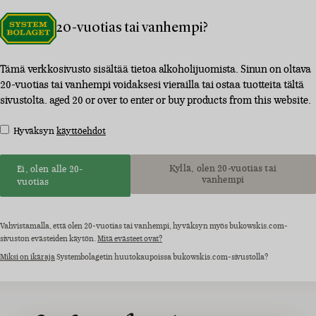
20-vuotias tai vanhempi?
Tämä verkkosivusto sisältää tietoa alkoholijuomista. Sinun on oltava
20-vuotias tai vanhempi voidaksesi vierailla tai ostaa tuotteita tältä
sivustolta. aged 20 or over to enter or buy products from this website.
Hyväksyn
käyttöehdot
Kyllä, olen 20-vuotias tai
Ei, olen alle 20-
vanhempi
vuotias
Vahvistamalla, että olen 20-vuotias tai vanhempi, hyväksyn myös bukowskis.com-
sivuston evästeiden käytön.
Mitä evästeet ovat?
Miksi on ikäraja
Systembolagetin huutokaupoissa bukowskis.com-sivustolla?