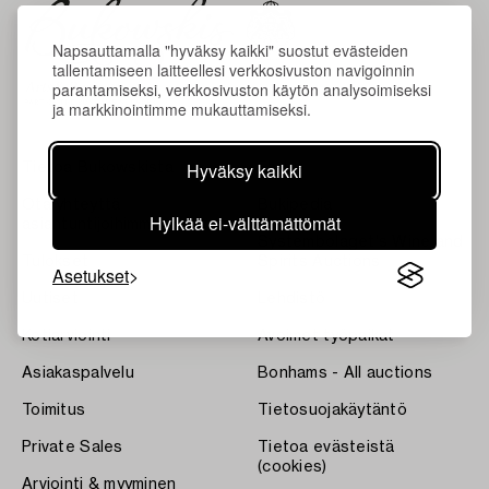
Napsauttamalla "hyväksy kaikki" suostut evästeiden
tallentamiseen laitteellesi verkkosivuston navigoinnin
parantamiseksi, verkkosivuston käytön analysoimiseksi
ja markkinointimme mukauttamiseksi.
Hyväksy kaikki
Tietoa Bukowskista
Ehdot
Ota yhteyttä
Bukipedia
Hylkää ei-välttämättömät
asiantuntijoihimme
Systembolaget's Wine and
Tulokset
Spirits Auctions
Asetukset
Uutiset
Lehdistö
Kotiarviointi
Avoimet työpaikat
Asiakaspalvelu
Bonhams - All auctions
Toimitus
Tietosuojakäytäntö
Private Sales
Tietoa evästeistä
(cookies)
Arviointi & myyminen