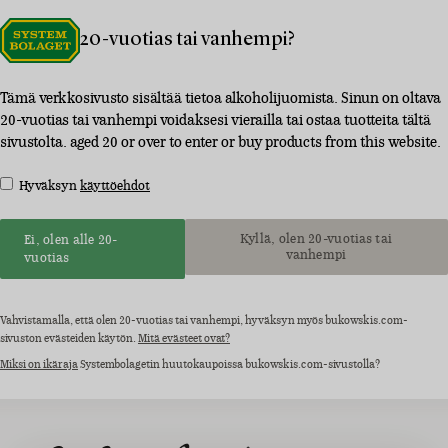
20-vuotias tai vanhempi?
Tämä verkkosivusto sisältää tietoa alkoholijuomista. Sinun on oltava
20-vuotias tai vanhempi voidaksesi vierailla tai ostaa tuotteita tältä
sivustolta. aged 20 or over to enter or buy products from this website.
Hyväksyn
käyttöehdot
Kyllä, olen 20-vuotias tai
Ei, olen alle 20-
vanhempi
vuotias
Vahvistamalla, että olen 20-vuotias tai vanhempi, hyväksyn myös bukowskis.com-
sivuston evästeiden käytön.
Mitä evästeet ovat?
Miksi on ikäraja
Systembolagetin huutokaupoissa bukowskis.com-sivustolla?