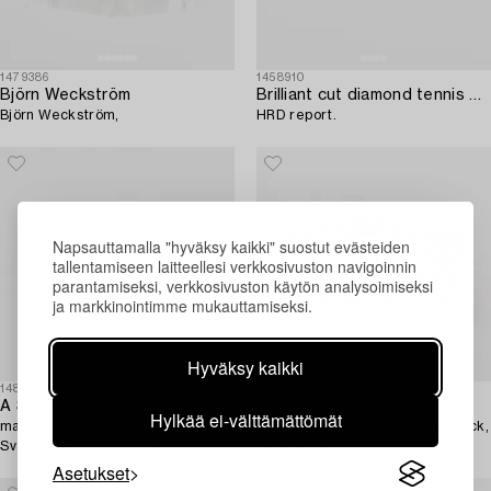
1479386
1458910
Björn Weckström
Brilliant cut diamond tennis bracelet,
Björn Weckström,
HRD report.
Napsauttamalla "hyväksy kaikki" suostut evästeiden
tallentamiseen laitteellesi verkkosivuston navigoinnin
parantamiseksi, verkkosivuston käytön analysoimiseksi
ja markkinointimme mukauttamiseksi.
Hyväksy kaikki
1487573
1478019
A Swedish Silver Bracelet,
Rannekoru,
Hylkää ei-välttämättömät
mark of Guld-& Silversmedjan
14K kultaa, Bismarck, Westerback,
Sven Börje H, Lund 1954.
Helsinki 1968.
Asetukset