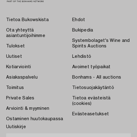
Tietoa Bukowskista
Ehdot
Ota yhteyttä
Bukipedia
asiantuntijoihimme
Systembolaget's Wine and
Tulokset
Spirits Auctions
Uutiset
Lehdistö
Kotiarviointi
Avoimet työpaikat
Asiakaspalvelu
Bonhams - All auctions
Toimitus
Tietosuojakäytäntö
Private Sales
Tietoa evästeistä
(cookies)
Arviointi & myyminen
Evästeasetukset
Ostaminen huutokaupassa
Uutiskirje