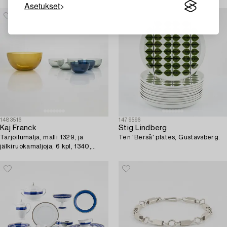
Asetukset
1483516
1479596
Kaj Franck
Stig Lindberg
Tarjoilumalja, malli 1329, ja
Ten 'Berså' plates, Gustavsberg.
jälkiruokamaljoja, 6 kpl, 1340,
Nuutajärvi.