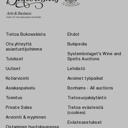
Tietoa Bukowskista
Ehdot
Ota yhteyttä
Bukipedia
asiantuntijoihimme
Systembolaget's Wine and
Tulokset
Spirits Auctions
Uutiset
Lehdistö
Kotiarviointi
Avoimet työpaikat
Asiakaspalvelu
Bonhams - All auctions
Toimitus
Tietosuojakäytäntö
Private Sales
Tietoa evästeistä
(cookies)
Arviointi & myyminen
Evästeasetukset
Ostaminen huutokaupassa