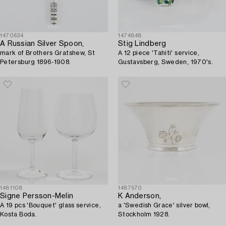
1470634
1474848
A Russian Silver Spoon,
Stig Lindberg
mark of Brothers Gratshew, St
A 12 piece 'Tahiti' service,
Petersburg 1896-1908.
Gustavsberg, Sweden, 1970's.
1481108
1487570
Signe Persson-Melin
K Anderson,
A 19 pcs 'Bouquet' glass service,
a 'Swedish Grace' silver bowl,
Kosta Boda.
Stockholm 1928.