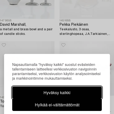
1479858
1451688
David Marshall,
Pekka Piekäinen
a metall and brass bowl and a pair
Teekalusto, 3 osaa,
of candle sticks.
sterlinghopeaa, J.A.Tarkiainen,
Helsinki 1988.
Napsauttamalla "hyväksy kaikki" suostut evästeiden
tallentamiseen laitteellesi verkkosivuston navigoinnin
parantamiseksi, verkkosivuston käytön analysoimiseksi
ja markkinointimme mukauttamiseksi.
Hyväksy kaikki
1461421
1487491
Torsten Johansson
Tapio Wirkkala
Hylkää ei-välttämättömät
Torsten Johansson,
Jälkiruokamaljoja, 14 kpl, malli
2352. Iittala 1900-luvun puoliväli.