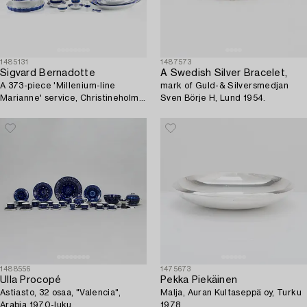
1485131
1487573
Sigvard Bernadotte
A Swedish Silver Bracelet,
A 373-piece 'Millenium-line
mark of Guld-& Silversmedjan
Marianne' service, Christineholm,
Sven Börje H, Lund 1954.
Fyrklövern.
1488556
1475673
Ulla Procopé
Pekka Piekäinen
Astiasto, 32 osaa, "Valencia",
Malja, Auran Kultaseppä oy, Turku
Arabia 1970-luku.
1978.