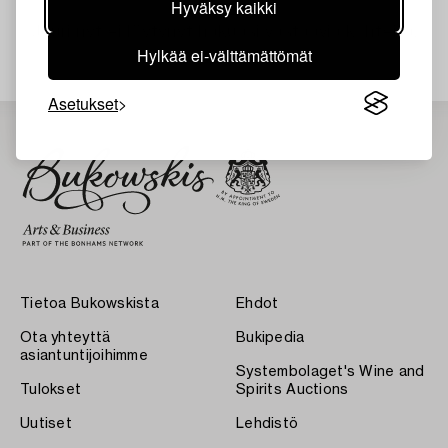
Hyväksy kaikki
Juuri nyt ei löytynyt hakuasi vastaavia kohteita.
Hylkää ei-välttämättömät
Asetukset
Tietoa Bukowskista
Ehdot
Ota yhteyttä
Bukipedia
asiantuntijoihimme
Systembolaget's Wine and
Tulokset
Spirits Auctions
Uutiset
Lehdistö