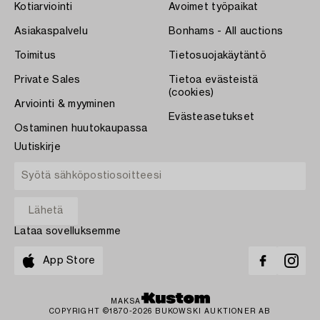
Kotiarviointi
Avoimet työpaikat
Asiakaspalvelu
Bonhams - All auctions
Toimitus
Tietosuojakäytäntö
Private Sales
Tietoa evästeistä
(cookies)
Arviointi & myyminen
Evästeasetukset
Ostaminen huutokaupassa
Uutiskirje
Lataa sovelluksemme
App Store
MAKSA
COPYRIGHT ©1870-2026 BUKOWSKI AUKTIONER AB