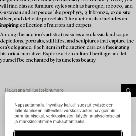
will find classic furniture styles such as baroque, rococo, and
Gustavian and art pieces like porphyry, gilt bronze, exquisite
silver, and delicate porcelain. The auction also includes an
inspiring collection of mirrors and carpets.
Among the auction's artistic treasures are classic landscape
depictions, portraits, still lifes, and sculptures that capture the
era's elegance. Each item in the auction carries a fascinating
historical narrative. Explore a rich cultural heritage and let
yourself be enchanted by its timeless beauty.
Napsauttamalla "hyväksy kaikki" suostut evästeiden
tallentamiseen laitteellesi verkkosivuston navigoinnin
parantamiseksi, verkkosivuston käytön analysoimiseksi
Suodatin
ja markkinointimme mukauttamiseksi.