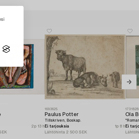
esi
1693625
173182
e
Paulus Potter
Ola B
Tillskriven, Boskap.
"Roman
2p 13 h
Ei tarjouksia
1p 8 h
Ei tarj
SEK
Lähtöhinta
2 500 SEK
Lähtöh