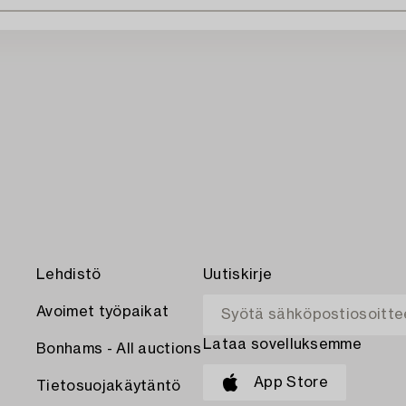
Lehdistö
Uutiskirje
Avoimet työpaikat
Lataa sovelluksemme
Bonhams - All auctions
App Store
Tietosuojakäytäntö