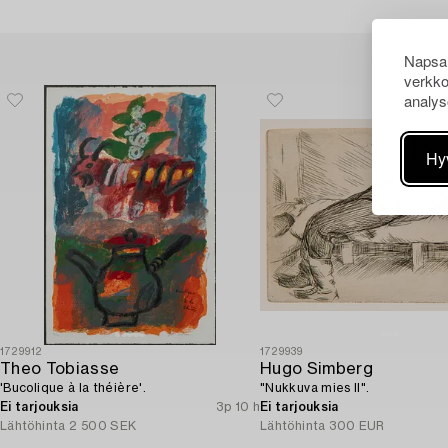
Napsau
verkko
analys
Hy
1729912
1729939
Theo Tobiasse
Hugo Simberg
'Bucolique à la théière'.
"Nukkuva mies II".
Ei tarjouksia
3p 10 h
Ei tarjouksia
Lähtöhinta
2 500 SEK
Lähtöhinta
300 EUR