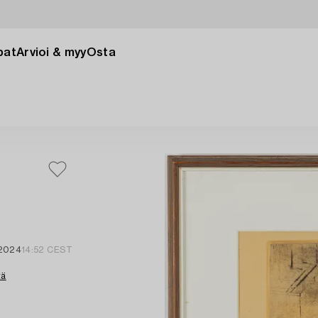
pat
Arvioi & myy
Osta
 2024
14:52 CEST
tä