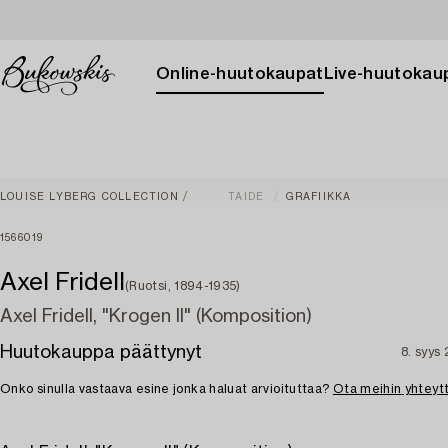
Online-huutokaupat
Live-huutokau
LOUISE LYBERG COLLECTION
TAIDE
GRAFIIKKA
1566019
Axel Fridell
(Ruotsi, 1894-1935)
Axel Fridell, "Krogen II" (Komposition)
Huutokauppa päättynyt
8. syys
Onko sinulla vastaava esine jonka haluat arvioituttaa?
Ota meihin yhteyt