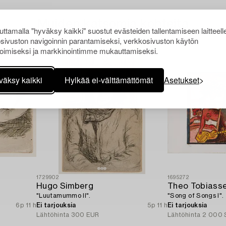
Muiden katsomia kohteita
ttamalla "hyväksy kaikki" suostut evästeiden tallentamiseen laitteell
sivuston navigoinnin parantamiseksi, verkkosivuston käytön
oimiseksi ja markkinointimme mukauttamiseksi.
väksy kaikki
Hylkää ei-välttämättömät
Asetukset
1729902
1695272
Hugo Simberg
Theo Tobiass
"Luutamummo II".
"Song of Songs I".
6p 11 h
Ei tarjouksia
5p 11 h
Ei tarjouksia
Lähtöhinta
300 EUR
Lähtöhinta
2 000 