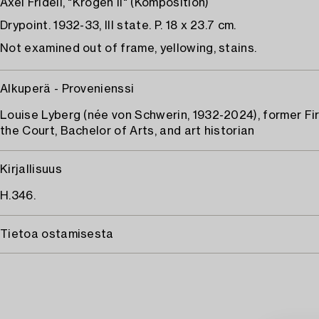
Axel Fridell, "Krogen II" (Komposition)
Drypoint. 1932-33, III state. P. 18 x 23.7 cm.
Not examined out of frame, yellowing, stains.
Alkuperä - Provenienssi
Louise Lyberg (née von Schwerin, 1932-2024), former Fi
the Court, Bachelor of Arts, and art historian
Kirjallisuus
H.346.
Tietoa ostamisesta