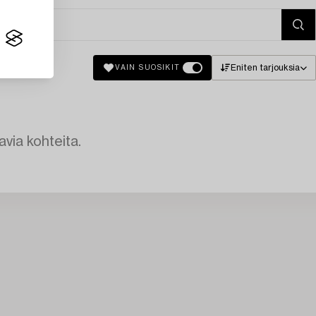
Eniten tarjouksia
VAIN SUOSIKIT
avia kohteita.