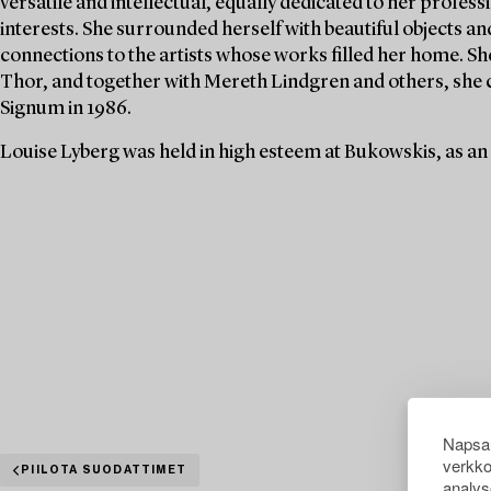
versatile and intellectual, equally dedicated to her profe
interests. She surrounded herself with beautiful objects an
connections to the artists whose works filled her home. S
Thor, and together with Mereth Lindgren and others, she 
Signum in 1986.
Louise Lyberg was held in high esteem at Bukowskis, as an
Napsau
verkko
PIILOTA SUODATTIMET
analys