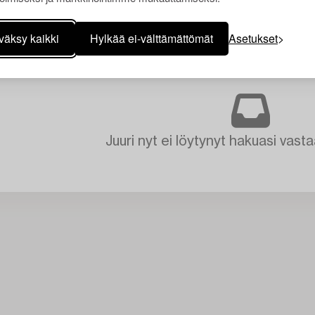
väksy kaikki
Hylkää ei-välttämättömät
Asetukset
Juuri nyt ei löytynyt hakuasi vasta