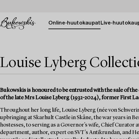
Online-huutokaupat
Live-huutokau
Louise Lyberg Collect
Bukowskis is honoured to be entrusted with the sale of the 
of the late Mrs Louise Lyberg (1932-2024), former First La
Throughout her long life, Louise Lyberg (née von Schwerin)
upbringing at Skarhult Castle in Skåne, the war years in Berl
hostesses, to serving as a Governor's wife, Chief Curator a
department, author, expert on SVT’s Antikrundan, and He