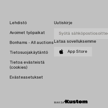
Lehdistö
Uutiskirje
Avoimet työpaikat
Lataa sovelluksemme
Bonhams - All auctions
App Store
Tietosuojakäytäntö
Tietoa evästeistä
(cookies)
Evästeasetukset
MAKSA