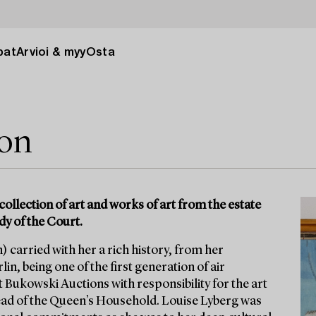
pat
Arvioi & myy
Osta
ion
collection of art and works of art from the estate
dy of the Court.
 carried with her a rich history, from her
in, being one of the first generation of air
t Bukowski Auctions with responsibility for the art
ad of the Queen’s Household. Louise Lyberg was