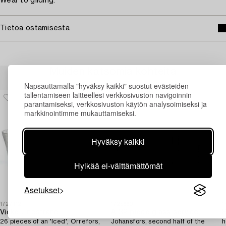
Wear to gilding.
Tietoa ostamisesta
Muiden katsomia kohteita
Napsauttamalla "hyväksy kaikki" suostut evästeiden
tallentamiseen laitteellesi verkkosivuston navigoinnin
parantamiseksi, verkkosivuston käytön analysoimiseksi ja
markkinointimme mukauttamiseksi.
Hyväksy kaikki
Hylkää ei-välttämättömät
Asetukset
1727112
1729660
1
Vicke Lindstrand
A 32 piece glass service,
S
26 pieces of an 'Iced', Orrefors,
Johansfors, second half of the
h