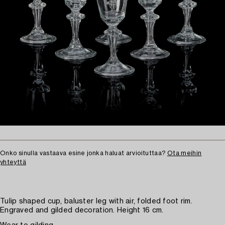
Onko sinulla vastaava esine jonka haluat arvioituttaa?
Ota meihin
yhteyttä
Tulip shaped cup, baluster leg with air, folded foot rim.
Engraved and gilded decoration. Height 16 cm.