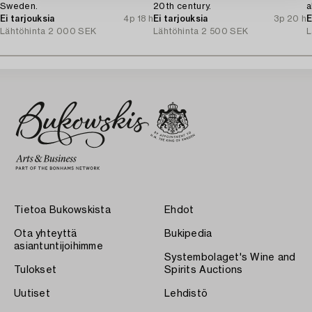
Sweden.
20th century.
a
Ei tarjouksia
4p 18 h
Ei tarjouksia
3p 20 h
N
E
Lähtöhinta
2 000 SEK
Lähtöhinta
2 500 SEK
L
Tietoa Bukowskista
Ehdot
Ota yhteyttä
Bukipedia
asiantuntijoihimme
Systembolaget's Wine and
Tulokset
Spirits Auctions
Uutiset
Lehdistö