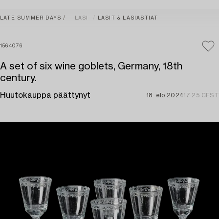
LATE SUMMER DAYS
LASI
LASIT & LASIASTIAT
1564076
A set of six wine goblets, Germany, 18th
century.
Huutokauppa päättynyt
18. elo 2024
17:25 CEST