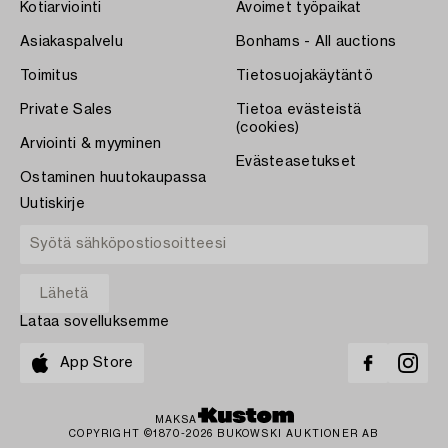
Kotiarviointi
Avoimet työpaikat
Asiakaspalvelu
Bonhams - All auctions
Toimitus
Tietosuojakäytäntö
Private Sales
Tietoa evästeistä
(cookies)
Arviointi & myyminen
Evästeasetukset
Ostaminen huutokaupassa
Uutiskirje
Lataa sovelluksemme
App Store
MAKSA
COPYRIGHT ©1870-2026 BUKOWSKI AUKTIONER AB