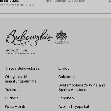
Ei tarjouksia
1p 6 h
Lähtöhinta
300 EUR
L
Lähtöhinta
3 000 SEK
Tietoa Bukowskista
Ehdot
Ota yhteyttä
Bukipedia
asiantuntijoihimme
Systembolaget's Wine and
Tulokset
Spirits Auctions
Uutiset
Lehdistö
Kotiarviointi
Avoimet työpaikat