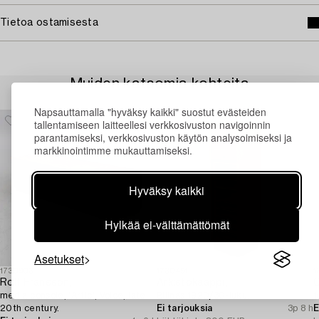
Tietoa ostamisesta
Muiden katsomia kohteita
Napsauttamalla "hyväksy kaikki" suostut evästeiden
tallentamiseen laitteellesi verkkosivuston navigoinnin
parantamiseksi, verkkosivuston käytön analysoimiseksi ja
markkinointimme mukauttamiseksi.
Hyväksy kaikki
Hylkää ei-välttämättömät
Asetukset
1730903
1730491
1
Rolf Fransson,
Arkistokaappi,
C
media console, 'Artic', Voice, late
Billnäs 1920/30-luku.
t
20th century.
Ei tarjouksia
3p 8 h
E