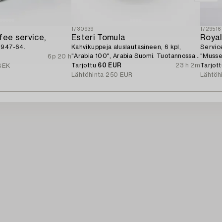
1730939
1729516
fee service,
Esteri Tomula
Roya
1947-64.
Kahvikuppeja aluslautasineen, 6 kpl,
Service
"Arabia 100", Arabia Suomi. Tuotannossa
"Musse
6p 20 h
vuonna 1973.
Tarjottu
60 EUR
23 h 2m
Tarjot
SEK
Lähtöhinta
250 EUR
Lähtöh