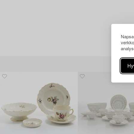
Napsau
verkko
analys
Hy