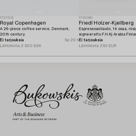
1727012
1730160
Royal Copenhagen
Friedl Holzer-Kjellberg
A 26-piece coffee service, Denmark,
Espressoastiasto, 14 osaa, riisip
20th century.
signeerattu F.H.Kj Arabia Finla
Ei tarjouksia
5p 20 h
Ei tarjouksia
Lähtöhinta
2 500 SEK
Lähtöhinta
250 EUR