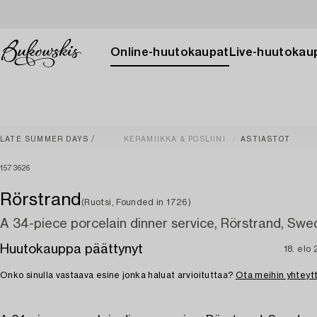
Online-huutokaupat
Live-huutokau
LATE SUMMER DAYS
KERAMIIKKA & POSLIINI
ASTIASTOT
1573626
Rörstrand
(Ruotsi, Founded in 1726)
A 34-piece porcelain dinner service, Rörstrand, Swe
Huutokauppa päättynyt
18. elo
Onko sinulla vastaava esine jonka haluat arvioituttaa?
Ota meihin yhteyt