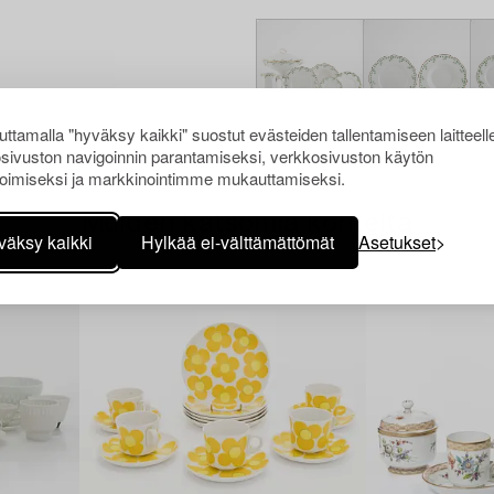
ttamalla "hyväksy kaikki" suostut evästeiden tallentamiseen laitteell
sivuston navigoinnin parantamiseksi, verkkosivuston käytön
oimiseksi ja markkinointimme mukauttamiseksi.
Muiden katsomia kohteita
väksy kaikki
Hylkää ei-välttämättömät
Asetukset