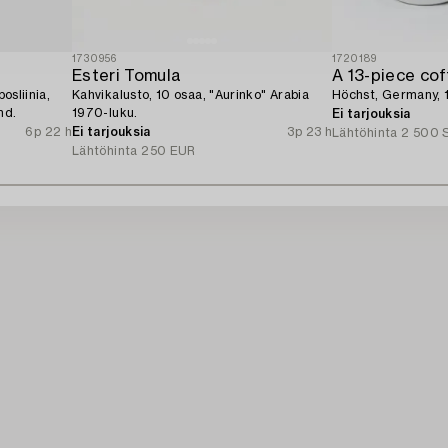
1730956
1720189
Esteri Tomula
A 13-piece cof
osliinia,
Kahvikalusto, 10 osaa, "Aurinko" Arabia
Höchst, Germany, 
nd.
1970-luku.
Ei tarjouksia
6p 22 h
Ei tarjouksia
3p 23 h
Lähtöhinta
2 500 
Lähtöhinta
250 EUR