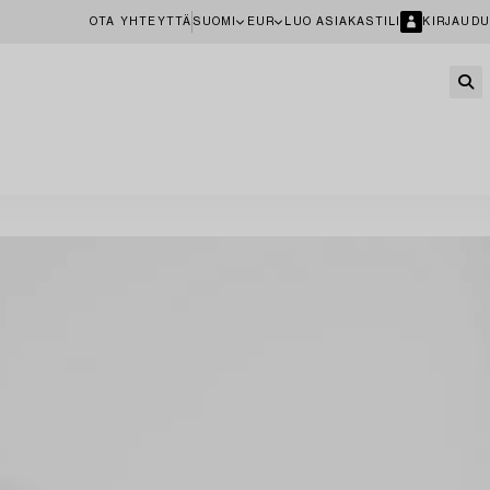
OTA YHTEYTTÄ
SUOMI
EUR
LUO ASIAKASTILI
KIRJAUDU