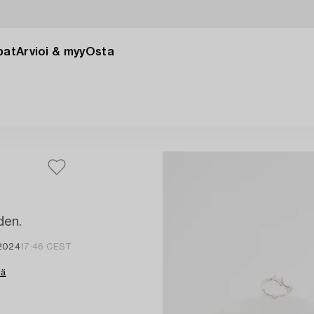
pat
Arvioi & myy
Osta
den.
 2024
17:46 CEST
tä