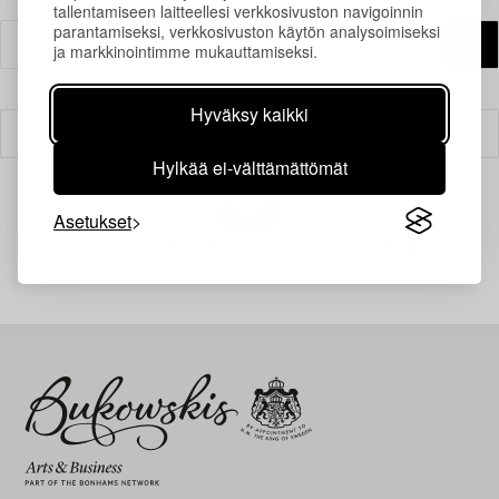
tallentamiseen laitteellesi verkkosivuston navigoinnin
parantamiseksi, verkkosivuston käytön analysoimiseksi
ja markkinointimme mukauttamiseksi.
Hyväksy kaikki
Suodatin
Hylkää ei-välttämättömät
Asetukset
Juuri nyt ei löytynyt hakuasi vastaavia kohteita.