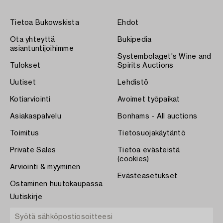
Tietoa Bukowskista
Ehdot
Ota yhteyttä
Bukipedia
asiantuntijoihimme
Systembolaget's Wine and
Tulokset
Spirits Auctions
Uutiset
Lehdistö
Kotiarviointi
Avoimet työpaikat
Asiakaspalvelu
Bonhams - All auctions
Toimitus
Tietosuojakäytäntö
Private Sales
Tietoa evästeistä
(cookies)
Arviointi & myyminen
Evästeasetukset
Ostaminen huutokaupassa
Uutiskirje