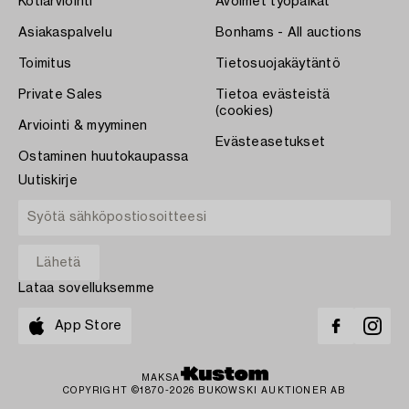
Kotiarviointi
Avoimet työpaikat
Asiakaspalvelu
Bonhams - All auctions
Toimitus
Tietosuojakäytäntö
Private Sales
Tietoa evästeistä
(cookies)
Arviointi & myyminen
Evästeasetukset
Ostaminen huutokaupassa
Uutiskirje
Lataa sovelluksemme
App Store
MAKSA
COPYRIGHT ©1870-2026 BUKOWSKI AUKTIONER AB