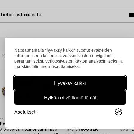
Tietoa ostamisesta
Muiden katsomia kohteita
Napsauttamalla "hyväksy kaikki" suostut evästeiden
tallentamiseen laitteellesi verkkosivuston navigoinnin
parantamiseksi, verkkosivuston käytön analysoimiseksi ja
markkinointimme mukauttamiseksi.
Hyväksy kaikki
Hylkää ei-välttämättömät
Asetukset
1723057
1717855
1
Pentti Sarpaneva
Bracelet 18K gold with multi-coloured sapphires and round brilliant-cut diamonds.
F
A bracelet, a pair of earrings, a
1 500 SEK
6p 2 h
a
Tarjottu