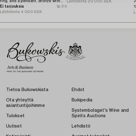
ring, and a pendant, bronze with
J
Lähtöhinta
20 000 SEK
amethyst, Finland 1960s.
Ei tarjouksia
1p 3 h
T
Lähtöhinta
4 000 SEK
L
Tietoa Bukowskista
Ehdot
Ota yhteyttä
Bukipedia
asiantuntijoihimme
Systembolaget's Wine and
Tulokset
Spirits Auctions
Uutiset
Lehdistö