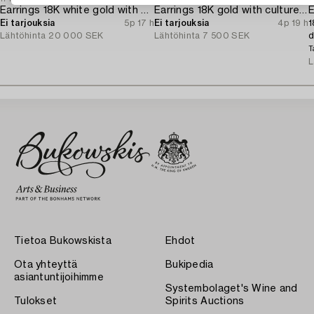
Earrings 18K white gold with opals and octagon-cut diamonds.
Earrings 18K gold with cultured freshwater pearls and brilliant-cut diamonds.
E
Ei tarjouksia
5p 17 h
Ei tarjouksia
4p 19 h
1
Lähtöhinta
20 000 SEK
Lähtöhinta
7 500 SEK
d
T
L
Tietoa Bukowskista
Ehdot
Ota yhteyttä
Bukipedia
asiantuntijoihimme
Systembolaget's Wine and
Tulokset
Spirits Auctions