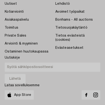
Uutiset
Lehdistö
Kotiarviointi
Avoimet työpaikat
Asiakaspalvelu
Bonhams - All auctions
Toimitus
Tietosuojakäytäntö
Private Sales
Tietoa evästeistä
(cookies)
Arviointi & myyminen
Evästeasetukset
Ostaminen huutokaupassa
Uutiskirje
Lataa sovelluksemme
App Store