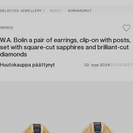
SELECTED JEWELLERY
KORUT
KORVAKORUT
1582015
W.A. Bolin a pair of earrings, clip-on with posts,
set with square-cut sapphires and brilliant-cut
diamonds
Huutokauppa päättynyt
22. syys 2024
20:03 CEST