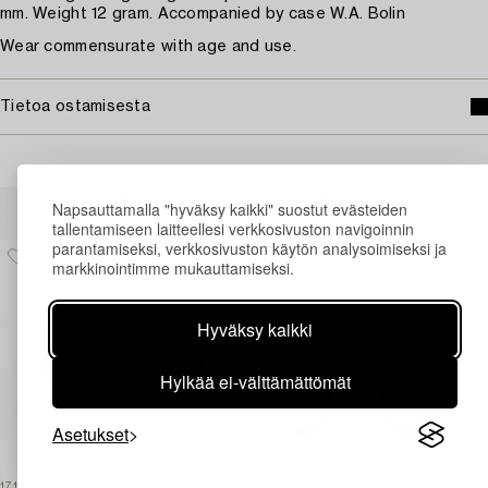
mm. Weight 12 gram. Accompanied by case W.A. Bolin
Wear commensurate with age and use.
Tietoa ostamisesta
Muiden katsomia kohteita
Napsauttamalla "hyväksy kaikki" suostut evästeiden
tallentamiseen laitteellesi verkkosivuston navigoinnin
parantamiseksi, verkkosivuston käytön analysoimiseksi ja
markkinointimme mukauttamiseksi.
Hyväksy kaikki
Hylkää ei-välttämättömät
Asetukset
1717869
1722756
1