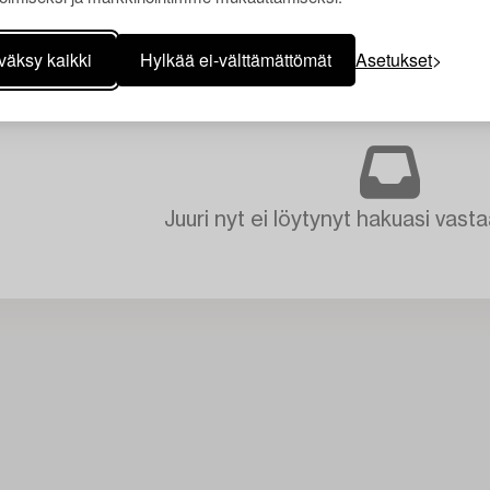
väksy kaikki
Hylkää ei-välttämättömät
Asetukset
Juuri nyt ei löytynyt hakuasi vasta