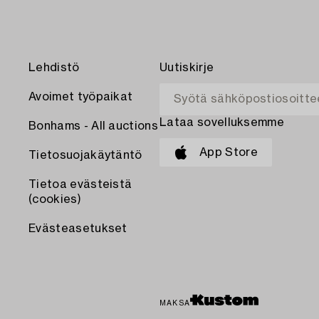
Lehdistö
Uutiskirje
Avoimet työpaikat
Lataa sovelluksemme
Bonhams - All auctions
App Store
Tietosuojakäytäntö
Tietoa evästeistä
(cookies)
Evästeasetukset
MAKSA