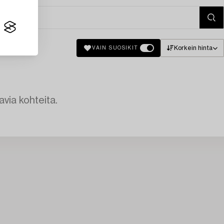
Korkein hinta
VAIN SUOSIKIT
avia kohteita.