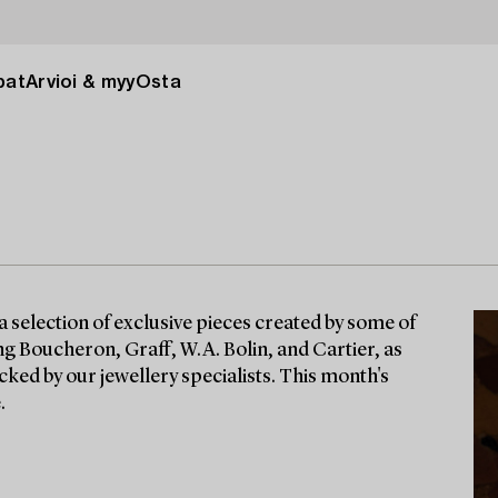
pat
Arvioi & myy
Osta
a selection of exclusive pieces created by some of
g Boucheron, Graff, W.A. Bolin, and Cartier, as
cked by our jewellery specialists. This month's
.