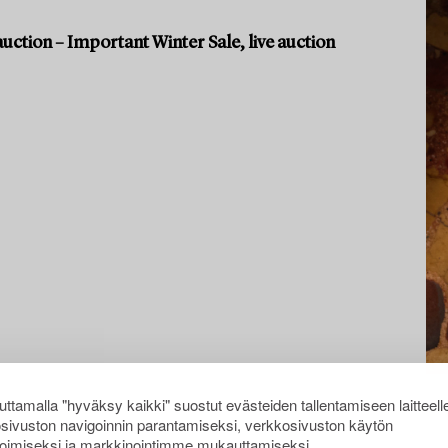
uction – Important Winter Sale, live auction
ttamalla "hyväksy kaikki" suostut evästeiden tallentamiseen laitteell
sivuston navigoinnin parantamiseksi, verkkosivuston käytön
oimiseksi ja markkinointimme mukauttamiseksi.