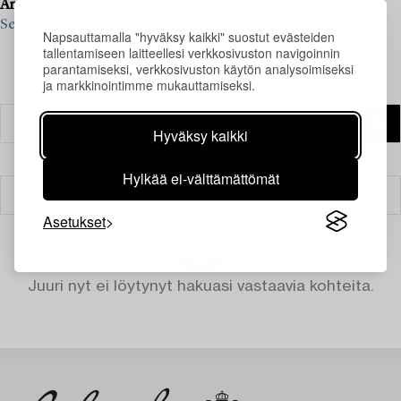
Arsenalsgatan 2, Stockholm, Sweden.
See what we are looking for & contact us for a valuation>
Napsauttamalla "hyväksy kaikki" suostut evästeiden
tallentamiseen laitteellesi verkkosivuston navigoinnin
parantamiseksi, verkkosivuston käytön analysoimiseksi
ja markkinointimme mukauttamiseksi.
Hyväksy kaikki
Hylkää ei-välttämättömät
Suodatin
Asetukset
Juuri nyt ei löytynyt hakuasi vastaavia kohteita.