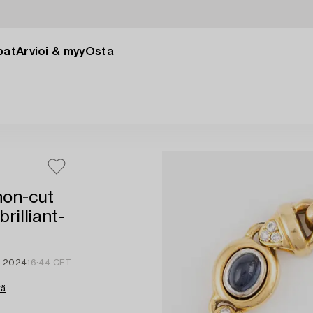
pat
Arvioi & myy
Osta
hon-cut
rilliant-
lu 2024
16:44 CET
tä