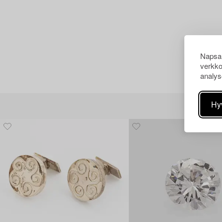
Napsau
verkko
analys
Hy