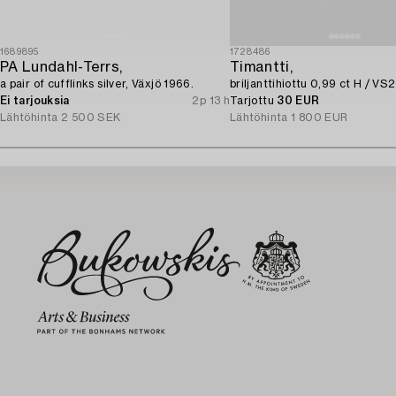
1689895
1728486
PA Lundahl-Terrs,
Timantti,
a pair of cufflinks silver, Växjö 1966.
briljanttihiottu 0,99 ct H / VS2
Ei tarjouksia
2p 13 h
Tarjottu
30 EUR
Lähtöhinta
2 500 SEK
Lähtöhinta
1 800 EUR