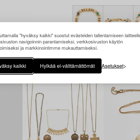
ttamalla "hyväksy kaikki" suostut evästeiden tallentamiseen laitteell
sivuston navigoinnin parantamiseksi, verkkosivuston käytön
oimiseksi ja markkinointimme mukauttamiseksi.
Muiden katsomia kohteita
väksy kaikki
Hylkää ei-välttämättömät
Asetukset