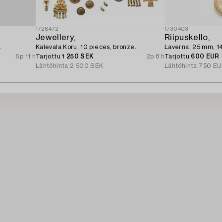
1728472
1730403
Jewellery,
Riipuskello,
.
Kalevala Koru, 10 pieces, bronze.
Laverna, 25 mm, 14
6p 11 h
Tarjottu
1 250 SEK
2p 8 h
Tarjottu
600 EUR
Lähtöhinta
2 500 SEK
Lähtöhinta
750 EU