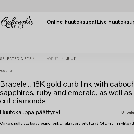
Online-huutokaupat
Live-huutokau
SELECTED GIFTS
KORUT
MUUT
1603292
Bracelet, 18K gold curb link with caboc
sapphires, ruby and emerald, as well as b
cut diamonds.
Huutokauppa päättynyt
8. jou
Onko sinulla vastaava esine jonka haluat arvioituttaa?
Ota meihin yhteyt