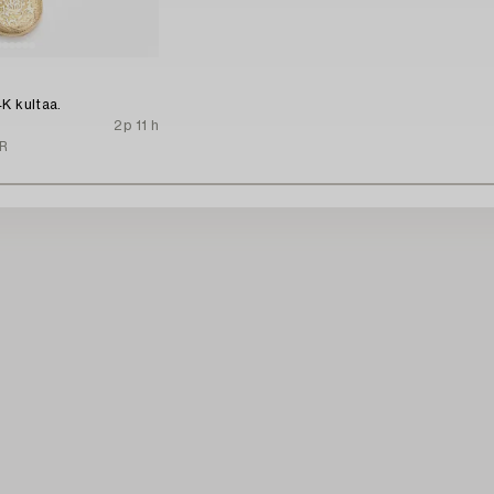
K kultaa.
2p 11 h
R