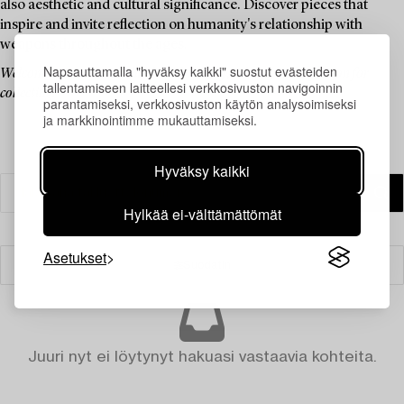
also aesthetic and cultural significance. Discover pieces that
inspire and invite reflection on humanity's relationship with
weapons throughout the ages.
Napsauttamalla "hyväksy kaikki" suostut evästeiden
Welcome to an auction that blends history, culture, and a passion for
tallentamiseen laitteellesi verkkosivuston navigoinnin
collecting.
parantamiseksi, verkkosivuston käytön analysoimiseksi
ja markkinointimme mukauttamiseksi.
Hyväksy kaikki
Hylkää ei-välttämättömät
Asetukset
Suodatin
Juuri nyt ei löytynyt hakuasi vastaavia kohteita.