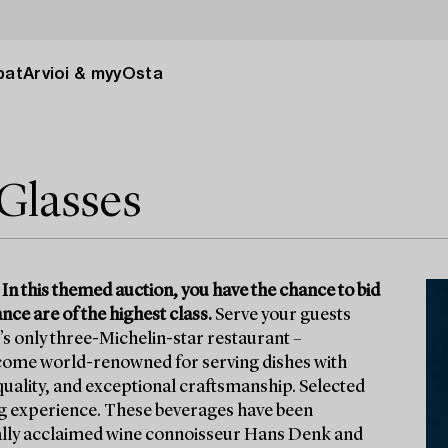
pat
Arvioi & myy
Osta
Glasses
 In this themed auction, you have the chance to bid
ce are of the highest class.
Serve your guests
s only three-Michelin-star restaurant –
come world-renowned for serving dishes with
 quality, and exceptional craftsmanship. Selected
ng experience. These beverages have been
onally acclaimed wine connoisseur Hans Denk and