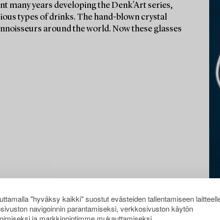
t many years developing the Denk'Art series,
rious types of drinks. The hand-blown crystal
onnoisseurs around the world. Now these glasses
ttamalla "hyväksy kaikki" suostut evästeiden tallentamiseen laitteell
sivuston navigoinnin parantamiseksi, verkkosivuston käytön
oimiseksi ja markkinointimme mukauttamiseksi.