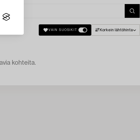
Korkein lähtöhinta
VAIN SUOSIKIT
avia kohteita.