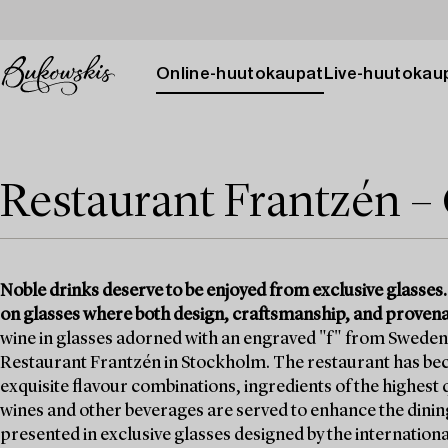
Online-huutokaupat
Live-huutokau
Restaurant Frantzén – 
Noble drinks deserve to be enjoyed from exclusive glasses.
on glasses where both design, craftsmanship, and provenan
wine in glasses adorned with an engraved "f" from Sweden’
Restaurant Frantzén in Stockholm. The restaurant has be
exquisite flavour combinations, ingredients of the highest
wines and other beverages are served to enhance the dini
presented in exclusive glasses designed by the internati