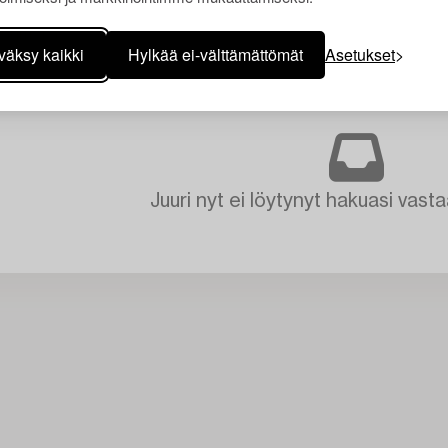
väksy kaikki
Hylkää ei-välttämättömät
Asetukset
Juuri nyt ei löytynyt hakuasi vasta