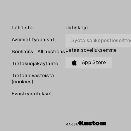
Lehdistö
Uutiskirje
Avoimet työpaikat
Lataa sovelluksemme
Bonhams - All auctions
App Store
Tietosuojakäytäntö
Tietoa evästeistä
(cookies)
Evästeasetukset
MAKSA