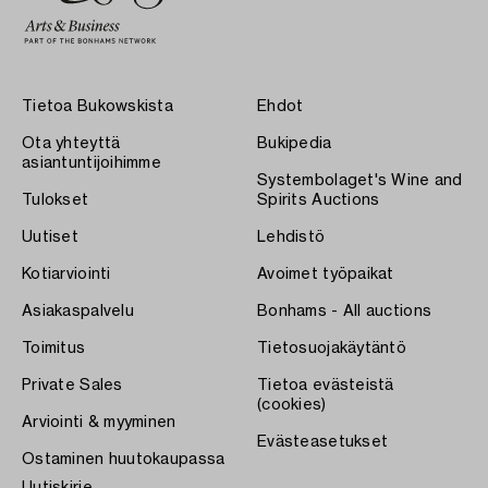
Tietoa Bukowskista
Ehdot
Ota yhteyttä
Bukipedia
asiantuntijoihimme
Systembolaget's Wine and
Tulokset
Spirits Auctions
Uutiset
Lehdistö
Kotiarviointi
Avoimet työpaikat
Asiakaspalvelu
Bonhams - All auctions
Toimitus
Tietosuojakäytäntö
Private Sales
Tietoa evästeistä
(cookies)
Arviointi & myyminen
Evästeasetukset
Ostaminen huutokaupassa