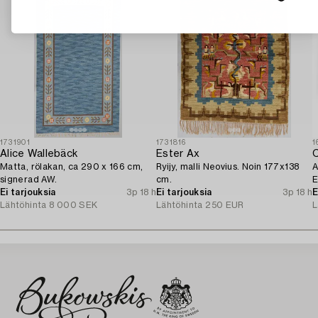
1731901
1731816
1
Alice Wallebäck
Ester Ax
C
Matta, rölakan, ca 290 x 166 cm,
Ryijy, malli Neovius. Noin 177x138
A
signerad AW.
cm.
E
Ei tarjouksia
3p 18 h
Ei tarjouksia
3p 18 h
I
E
Lähtöhinta
8 000 SEK
Lähtöhinta
250 EUR
L