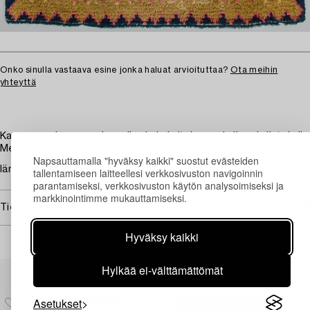
Onko sinulla vastaava esine jonka haluat arvioituttaa?
Ota meihin
yhteyttä
Kansanomaisen morsius ryijyn ja kaksitulppaaniryijyn yhdistelmä.
Merkitty 1801 ja E.
Napsauttamalla "hyväksy kaikki" suostut evästeiden
Iänmukaista kulumaa. Haalistunut.
tallentamiseen laitteellesi verkkosivuston navigoinnin
parantamiseksi, verkkosivuston käytön analysoimiseksi ja
markkinointimme mukauttamiseksi.
Tietoa ostamisesta
Hyväksy kaikki
Muiden katsomia kohteita
Hylkää ei-välttämättömät
Asetukset