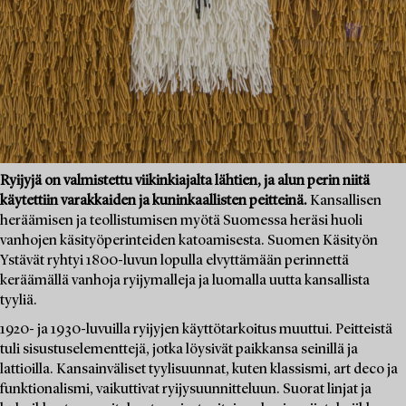
Ryijyjä on valmistettu viikinkiajalta lähtien, ja alun perin niitä
käytettiin varakkaiden ja kuninkaallisten peitteinä.
Kansallisen
heräämisen ja teollistumisen myötä Suomessa heräsi huoli
vanhojen käsityöperinteiden katoamisesta. Suomen Käsityön
Ystävät ryhtyi 1800-luvun lopulla elvyttämään perinnettä
keräämällä vanhoja ryijymalleja ja luomalla uutta kansallista
tyyliä.
1920- ja 1930-luvuilla ryijyjen käyttötarkoitus muuttui. Peitteistä
tuli sisustuselementtejä, jotka löysivät paikkansa seinillä ja
lattioilla. Kansainväliset tyylisuunnat, kuten klassismi, art deco ja
funktionalismi, vaikuttivat ryijysuunnitteluun. Suorat linjat ja