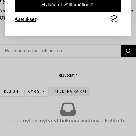
nykytaidetta ja modernia sisustusta.
Hylkää ei-välttämättömät
Tämä teemahuutokauppa tarjoaa 200 vuoden katsauksen suomalaiseen
ryijytaiteeseen – tervetuloa löytämään omat suosikkisi.
Asetukset
Suodatin
DESIGN
ÖVRIGT
TYHJENNÄ KAIKKI
Juuri nyt ei löytynyt hakuasi vastaavia kohteita.