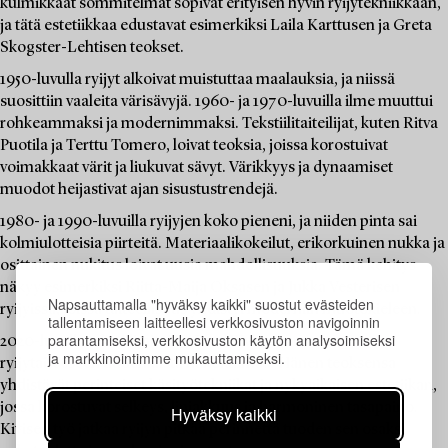
kulmikkaat sommitelmat sopivat erityisen hyvin ryijytekniikkaan,
ja tätä estetiikkaa edustavat esimerkiksi Laila Karttusen ja Greta
Skogster-Lehtisen teokset.
1950-luvulla ryijyt alkoivat muistuttaa maalauksia, ja niissä
suosittiin vaaleita värisävyjä. 1960- ja 1970-luvuilla ilme muuttui
rohkeammaksi ja modernimmaksi. Tekstiilitaiteilijat, kuten Ritva
Puotila ja Terttu Tomero, loivat teoksia, joissa korostuivat
voimakkaat värit ja liukuvat sävyt. Värikkyys ja dynaamiset
muodot heijastivat ajan sisustustrendejä.
1980- ja 1990-luvuilla ryijyjen koko pieneni, ja niiden pinta sai
kolmiulotteisia piirteitä. Materiaalikokeilut, erikorkuinen nukka ja
osittainen nukitus loivat uusia mahdollisuuksia. Tämä kehitys
näkyy esimerkiksi Riitta-Maija Oksasen ja Jukka Vesterisen
Napsauttamalla "hyväksy kaikki" suostut evästeiden
ryijyissä, joissa taiteellisuus yhdistyi moderniin muotokieleen.
tallentamiseen laitteellesi verkkosivuston navigoinnin
parantamiseksi, verkkosivuston käytön analysoimiseksi
2020-luvulla tekstiilitaiteilija Eetu Kivinen on tuonut
ja markkinointimme mukauttamiseksi.
ryijytaiteeseen uudenlaista näkökulmaa. Hänen teoksensa
yhdistävät perinteiset käsityötekniikat ja nykyaikaisen estetiikan,
jossa korostuvat selkeys, linjakkuus ja harmoninen tasapaino.
Hyväksy kaikki
Kivisen työ jatkaa ryijyn pitkää perinnettä tuoden sen osaksi