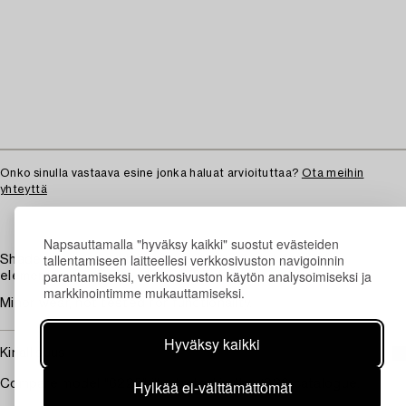
Onko sinulla vastaava esine jonka haluat arvioituttaa?
Ota meihin
yhteyttä
Napsauttamalla "hyväksy kaikki" suostut evästeiden
tallentamiseen laitteellesi verkkosivuston navigoinnin
Shade of opaque white glass, pendant and decorative
parantamiseksi, verkkosivuston käytön analysoimiseksi ja
elements of patinated brass. Total height ca 92 cm.
markkinointimme mukauttamiseksi.
Minor wear, not tested for functionality.
Hyväksy kaikki
Kirjallisuus
Hylkää ei-välttämättömät
Compare model "6225" illustrated in the 1926 catalogue.