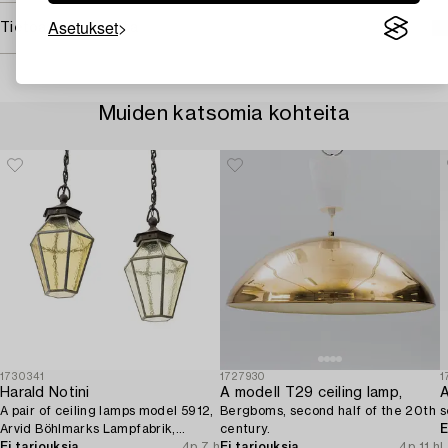
Asetukset
Tietoa ostamisesta
Muiden katsomia kohteita
1730341
1727930
1
Harald Notini
A modell T29 ceiling lamp,
A
A pair of ceiling lamps model 5912,
Bergboms, second half of the 20th
s
Arvid Böhlmarks Lampfabrik,
century.
E
Stockholm, 1920s.
Ei tarjouksia
4p 7 h
Ei tarjouksia
4p 11 h
L