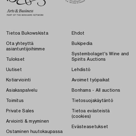
Tietoa Bukowskista
Ehdot
Ota yhteyttä
Bukipedia
asiantuntijoihimme
Systembolaget's Wine and
Tulokset
Spirits Auctions
Uutiset
Lehdistö
Kotiarviointi
Avoimet työpaikat
Asiakaspalvelu
Bonhams - All auctions
Toimitus
Tietosuojakäytäntö
Private Sales
Tietoa evästeistä
(cookies)
Arviointi & myyminen
Evästeasetukset
Ostaminen huutokaupassa