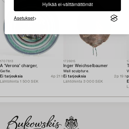
Hylkää ei-välttämättömät
Asetukset
1707813
1726615
1
A 'Verona' charger,
Inger Weichselbaumer
Gefle.
Wall sculpture.
V
Ei tarjouksia
4p 21 h
Ei tarjouksia
2p 19 h
p
Lähtöhinta
1 500 SEK
Lähtöhinta
3 000 SEK
E
L