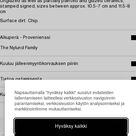
Unglazed as well as partially painted and glazed ceramics,
stamped signed, sizes between approx. 10.5-7 cm and 11.5-8
cm
Surface dirt. Chip.
Alkuperä - Provenienssi
The Nylund Family
Kuuluu jälleenmyyntikorvauksen piiriin
Tietoa ostamisesta
Napsauttamalla "hyväksy kaikki" suostut evästeiden
Kuvan käyttöoikeudet
tallentamiseen laitteellesi verkkosivuston navigoinnin
parantamiseksi, verkkosivuston käytön analysoimiseksi ja
markkinointimme mukauttamiseksi.
Muiden katsomia kohteita
Hyväksy kaikki