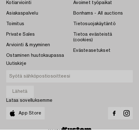
Kotiarviointi
Avoimet työpaikat
Asiakaspalvelu
Bonhams - All auctions
Toimitus
Tietosuojakäytäntö
Private Sales
Tietoa evästeistä
(cookies)
Arviointi & myyminen
Evästeasetukset
Ostaminen huutokaupassa
Uutiskirje
Lataa sovelluksemme
App Store
MAKSA
COPYRIGHT ©1870-2026 BUKOWSKI AUKTIONER AB