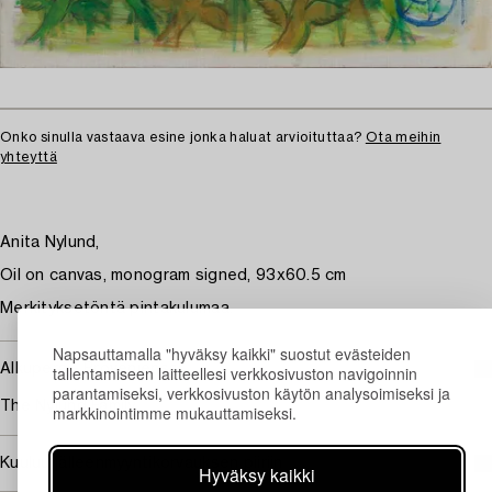
Onko sinulla vastaava esine jonka haluat arvioituttaa?
Ota meihin
yhteyttä
Anita Nylund,
Oil on canvas, monogram signed, 93x60.5 cm
Merkityksetöntä pintakulumaa.
Napsauttamalla "hyväksy kaikki" suostut evästeiden
Alkuperä - Provenienssi
tallentamiseen laitteellesi verkkosivuston navigoinnin
parantamiseksi, verkkosivuston käytön analysoimiseksi ja
The Nylund Family
markkinointimme mukauttamiseksi.
Kuuluu jälleenmyyntikorvauksen piiriin
Hyväksy kaikki