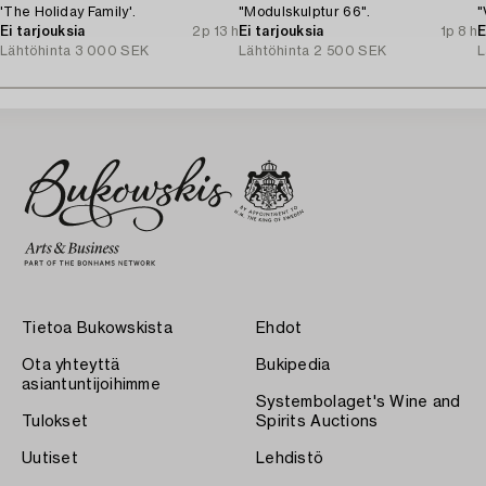
'The Holiday Family'.
"Modulskulptur 66".
"
Ei tarjouksia
2p 13 h
Ei tarjouksia
1p 8 h
E
Lähtöhinta
3 000 SEK
Lähtöhinta
2 500 SEK
L
Tietoa Bukowskista
Ehdot
Ota yhteyttä
Bukipedia
asiantuntijoihimme
Systembolaget's Wine and
Tulokset
Spirits Auctions
Uutiset
Lehdistö