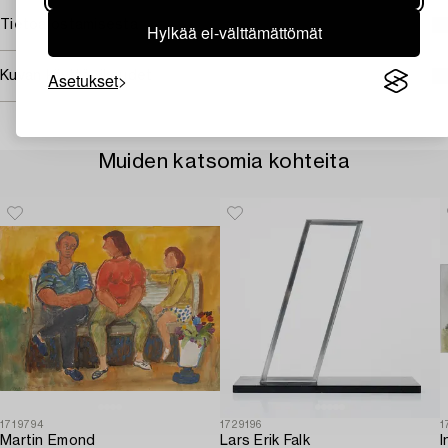
Tietoa ostamisesta
Hylkää ei-välttämättömät
Asetukset
Kuvan käyttöoikeudet
Muiden katsomia kohteita
1719794
1729196
1
Martin Emond
Lars Erik Falk
I