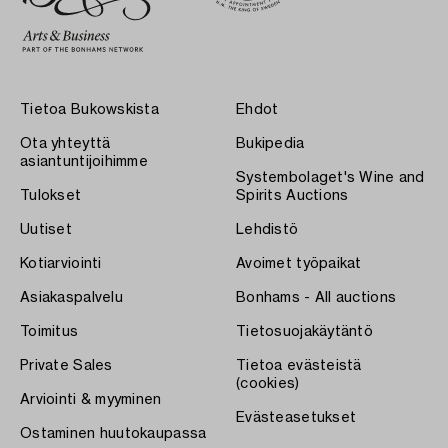
Tietoa Bukowskista
Ehdot
Ota yhteyttä
Bukipedia
asiantuntijoihimme
Systembolaget's Wine and
Tulokset
Spirits Auctions
Uutiset
Lehdistö
Kotiarviointi
Avoimet työpaikat
Asiakaspalvelu
Bonhams - All auctions
Toimitus
Tietosuojakäytäntö
Private Sales
Tietoa evästeistä
(cookies)
Arviointi & myyminen
Evästeasetukset
Ostaminen huutokaupassa