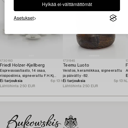
Hylkää ei-välttämättömät
Asetukset
1730160
1731945
1
Friedl Holzer-Kjellberg
Teemu Luoto
F
Espressoastiasto, 14 osaa,
Veistos, keramiikkaa, signeerattu
A
riisiposliinia, signeerattu F.H.Kj
ja päivätty -82.
E
Arabia Finland.
Ei tarjouksia
6p 13 h
Ei tarjouksia
5p 13 h
L
Lähtöhinta
250 EUR
Lähtöhinta
250 EUR