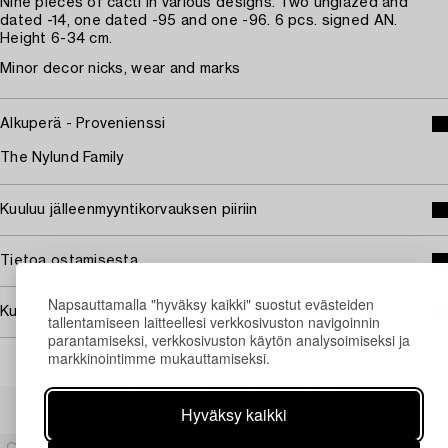
Nine pieces of cacti in various designs. Two unglazed and
dated -14, one dated -95 and one -96. 6 pcs. signed AN.
Height 6-34 cm.
Minor decor nicks, wear and marks
Alkuperä - Provenienssi
The Nylund Family
Kuuluu jälleenmyyntikorvauksen piiriin
Tietoa ostamisesta
Napsauttamalla "hyväksy kaikki" suostut evästeiden
Kuvan käyttöoikeudet
tallentamiseen laitteellesi verkkosivuston navigoinnin
parantamiseksi, verkkosivuston käytön analysoimiseksi ja
markkinointimme mukauttamiseksi.
Muiden katsomia kohteita
Hyväksy kaikki