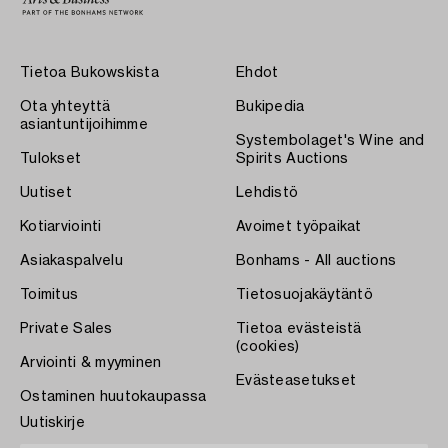
Tietoa Bukowskista
Ehdot
Ota yhteyttä
Bukipedia
asiantuntijoihimme
Systembolaget's Wine and
Tulokset
Spirits Auctions
Uutiset
Lehdistö
Kotiarviointi
Avoimet työpaikat
Asiakaspalvelu
Bonhams - All auctions
Toimitus
Tietosuojakäytäntö
Private Sales
Tietoa evästeistä
(cookies)
Arviointi & myyminen
Evästeasetukset
Ostaminen huutokaupassa
Uutiskirje