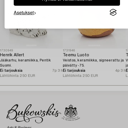
Asetukset
1730949
1731946
1
Henrik Allert
Teemu Luoto
Jääkarhu, keramiikka, Pentik
Veistos, keramiikka, signeerattu ja
V
Suomi.
päivätty -75.
j
Ei tarjouksia
7p 3 h
Ei tarjouksia
4p 3 h
E
Lähtöhinta
250 EUR
Lähtöhinta
250 EUR
L