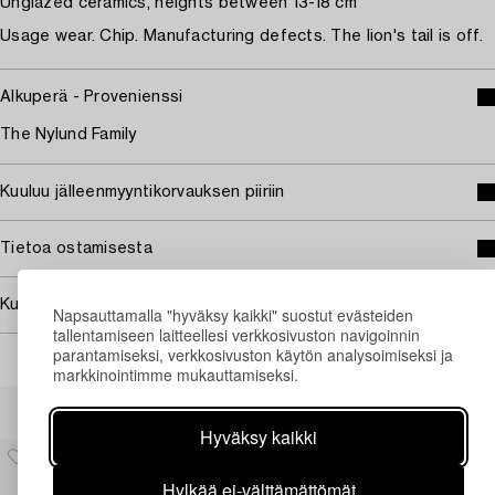
Unglazed ceramics, heights between 13-18 cm
Usage wear. Chip. Manufacturing defects. The lion's tail is off.
Alkuperä - Provenienssi
The Nylund Family
Kuuluu jälleenmyyntikorvauksen piiriin
Tietoa ostamisesta
Kuvan käyttöoikeudet
Napsauttamalla "hyväksy kaikki" suostut evästeiden
tallentamiseen laitteellesi verkkosivuston navigoinnin
parantamiseksi, verkkosivuston käytön analysoimiseksi ja
markkinointimme mukauttamiseksi.
Muiden katsomia kohteita
Hyväksy kaikki
Hylkää ei-välttämättömät