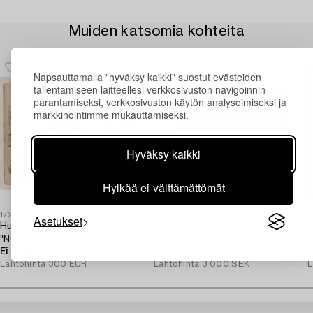
Muiden katsomia kohteita
Napsauttamalla "hyväksy kaikki" suostut evästeiden
tallentamiseen laitteellesi verkkosivuston navigoinnin
parantamiseksi, verkkosivuston käytön analysoimiseksi ja
markkinointimme mukauttamiseksi.
Hyväksy kaikki
Hylkää ei-välttämättömät
1729939
1731828
1
Asetukset
Hugo Simberg
Ola Billgren
"Nukkuva mies II".
"Romantiskt landskap 4".
"
Ei tarjouksia
7p 5 h
Ei tarjouksia
4p 7 h
E
Lähtöhinta
300 EUR
Lähtöhinta
3 000 SEK
L