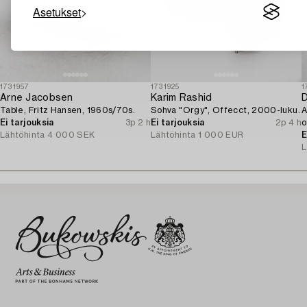
Asetukset
1731957
1731925
1
Arne Jacobsen
Karim Rashid
D
Table, Fritz Hansen, 1960s/70s.
Sohva "Orgy", Offecct, 2000-luku.
A
Ei tarjouksia
3p 2 h
Ei tarjouksia
2p 4 h
o
Lähtöhinta
4 000 SEK
Lähtöhinta
1 000 EUR
E
L