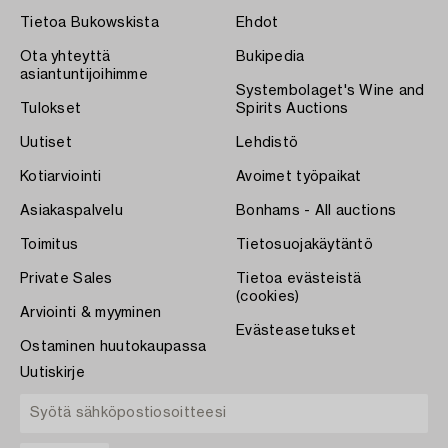
Tietoa Bukowskista
Ehdot
Ota yhteyttä
Bukipedia
asiantuntijoihimme
Systembolaget's Wine and
Tulokset
Spirits Auctions
Uutiset
Lehdistö
Kotiarviointi
Avoimet työpaikat
Asiakaspalvelu
Bonhams - All auctions
Toimitus
Tietosuojakäytäntö
Private Sales
Tietoa evästeistä
(cookies)
Arviointi & myyminen
Evästeasetukset
Ostaminen huutokaupassa
Uutiskirje