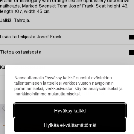
Frame of mahogany with orange textile upholstery decorative
nailheads. Marked Svenskt Tenn Josef Frank. Seat height 43,
length 107, width 45 cm.
Jälkiä. Tahroja.
Lisää taiteilijasta Josef Frank
Tietoa ostamisesta
Kuvan käyttöoikeudet
Napsauttamalla "hyväksy kaikki" suostut evästeiden
tallentamiseen laitteellesi verkkosivuston navigoinnin
parantamiseksi, verkkosivuston käytön analysoimiseksi ja
Muiden katsomia kohteita
markkinointimme mukauttamiseksi.
Hyväksy kaikki
Hylkää ei-välttämättömät