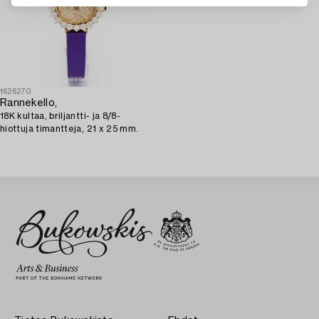
1626270
Rannekello,
18K kultaa, briljantti- ja 8/8-
hiottuja timantteja, 21 x 25 mm.