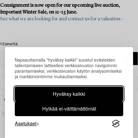
Consignment is now open for our upcoming live auction,
Important Winter Sale, on 11–13 June.
See what we are looking for and contact us for a valuation ›
1 Esinettä
Napsauttamalla "hyväksy kaikki" suostut evästeiden
tallentamiseen laitteellesi verkkosivuston navigoinnin
parantamiseksi, verkkosivuston käytön analysoimiseksi
ja markkinointimme mukauttamiseksi.
Suodatin
Hyväksy kaikki
KELLOT
RANNEKELLOT
TYHJENNÄ KAIKKI
Hylkää ei-välttämättömät
Asetukset