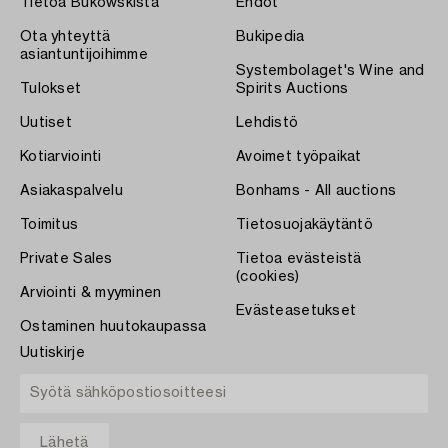
Tietoa Bukowskista
Ehdot
Ota yhteyttä
Bukipedia
asiantuntijoihimme
Systembolaget's Wine and
Tulokset
Spirits Auctions
Uutiset
Lehdistö
Kotiarviointi
Avoimet työpaikat
Asiakaspalvelu
Bonhams - All auctions
Toimitus
Tietosuojakäytäntö
Private Sales
Tietoa evästeistä
(cookies)
Arviointi & myyminen
Evästeasetukset
Ostaminen huutokaupassa
Uutiskirje