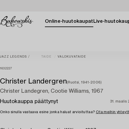
Online-huutokaupat
Live-huutokau
JAZZ LEGENDS
TAIDE
VALOKUVATAIDE
1632227
Christer Landergren
(Ruotsi, 1941-2006)
Christer Landegren, Cootie Williams, 1967
Huutokauppa päättynyt
31. maalis
Onko sinulla vastaava esine jonka haluat arvioituttaa?
Ota meihin yhteyt