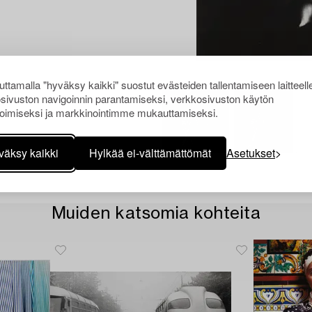
ttamalla "hyväksy kaikki" suostut evästeiden tallentamiseen laitteell
sivuston navigoinnin parantamiseksi, verkkosivuston käytön
oimiseksi ja markkinointimme mukauttamiseksi.
väksy kaikki
Hylkää ei-välttämättömät
Asetukset
Muiden katsomia kohteita