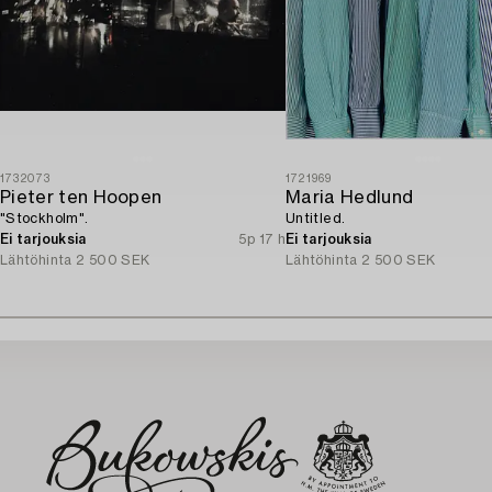
1732073
1721969
Pieter ten Hoopen
Maria Hedlund
"Stockholm".
Untitled.
Ei tarjouksia
5p 17 h
Ei tarjouksia
Lähtöhinta
2 500 SEK
Lähtöhinta
2 500 SEK