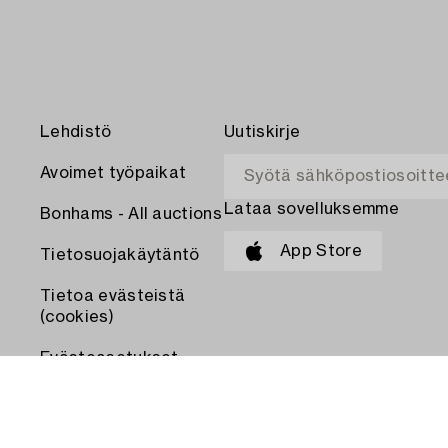
Lehdistö
Uutiskirje
Avoimet työpaikat
Lataa sovelluksemme
Bonhams - All auctions
App Store
Tietosuojakäytäntö
Tietoa evästeistä
(cookies)
Evästeasetukset