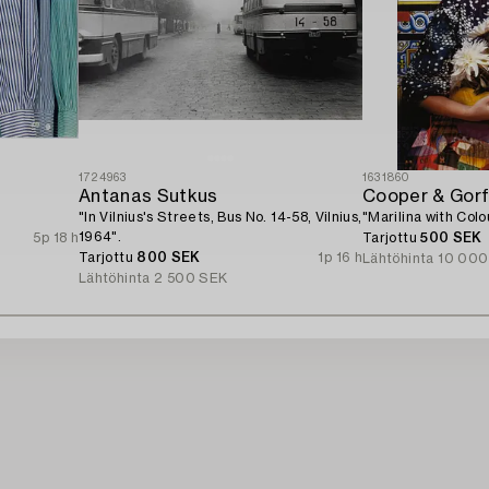
1724963
1631860
Antanas Sutkus
Cooper & Gorf
"In Vilnius's Streets, Bus No. 14-58, Vilnius,
"Marilina with Colo
1964".
5p 18 h
Tarjottu
500 SEK
Tarjottu
800 SEK
1p 16 h
Lähtöhinta
10 000
Lähtöhinta
2 500 SEK