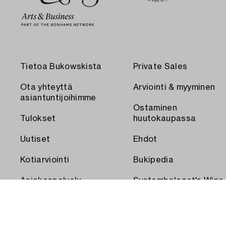
Tietoa Bukowskista
Private Sales
Ota yhteyttä
Arviointi & myyminen
asiantuntijoihimme
Ostaminen
Tulokset
huutokaupassa
Uutiset
Ehdot
Kotiarviointi
Bukipedia
Asiakaspalvelu
Systembolaget's Wine
and Spirits Auctions
Toimitus