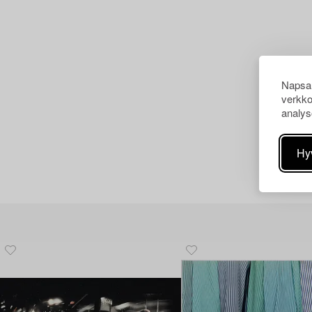
Napsau
verkko
analys
Hy