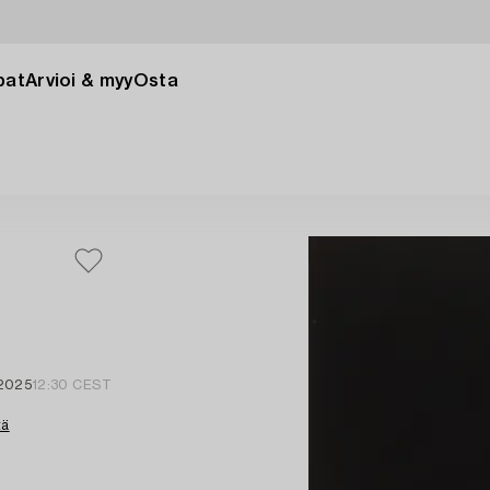
pat
Arvioi & myy
Osta
 2025
12:30 CEST
tä