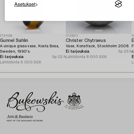
Asetukset
1731126
1729511
1
Gunnel Sahlin
Christer Chytraeus
A unique glass vase, Kosta Bosa,
Vase, Konstfack, Stockholm 2008.
F
Sweden, 1990's.
Ei tarjouksia
5p 23 h
c
Ei tarjouksia
5p 22 h
Lähtöhinta
8 000 SEK
E
Lähtöhinta
6 000 SEK
L