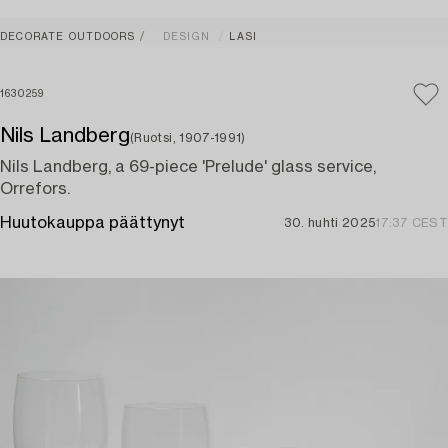
DECORATE OUTDOORS
DESIGN
LASI
1630259
Nils Landberg
(Ruotsi, 1907-1991)
Nils Landberg, a 69-piece 'Prelude' glass service,
Orrefors.
Huutokauppa päättynyt
30. huhti 2025
17:37 CEST