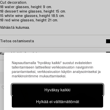
Cut decoration.
18 water glasses, height 9 cm.
18 dessert wine glasses, height 15 cm.
15 white wine glasses, height 18.5 cm.
18 red wine glasses, height 21 cm.
Vähäistä kulumaa.
Tietoa ostamisesta
Kuvan käyttöoikeudet
Napsauttamalla "hyväksy kaikki" suostut evästeiden
tallentamiseen laitteellesi verkkosivuston navigoinnin
parantamiseksi, verkkosivuston käytön analysoimiseksi ja
Muiden katsomia kohteita
markkinointimme mukauttamiseksi.
Hyväksy kaikki
Hylkää ei-välttämättömät