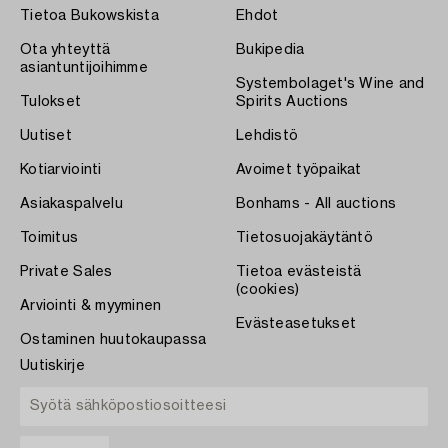
Tietoa Bukowskista
Ehdot
Ota yhteyttä
Bukipedia
asiantuntijoihimme
Systembolaget's Wine and
Tulokset
Spirits Auctions
Uutiset
Lehdistö
Kotiarviointi
Avoimet työpaikat
Asiakaspalvelu
Bonhams - All auctions
Toimitus
Tietosuojakäytäntö
Private Sales
Tietoa evästeistä
(cookies)
Arviointi & myyminen
Evästeasetukset
Ostaminen huutokaupassa
Uutiskirje