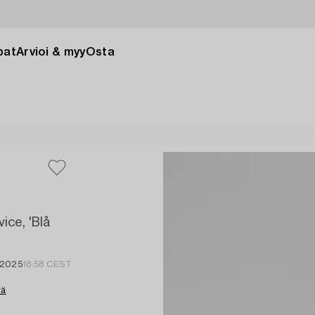
pat
Arvioi & myy
Osta
ice, 'Blå
 2025
18:58 CEST
tä