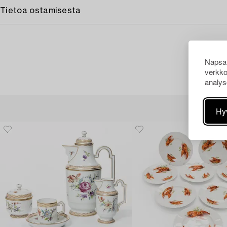
Tietoa ostamisesta
Napsau
verkko
analys
Hy