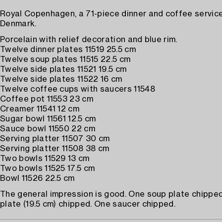
Royal Copenhagen, a 71-piece dinner and coffee service, 
Denmark.
Porcelain with relief decoration and blue rim.
Twelve dinner plates 11519 25.5 cm
Twelve soup plates 11515 22.5 cm
Twelve side plates 11521 19.5 cm
Twelve side plates 11522 16 cm
Twelve coffee cups with saucers 11548
Coffee pot 11553 23 cm
Creamer 11541 12 cm
Sugar bowl 11561 12.5 cm
Sauce bowl 11550 22 cm
Serving platter 11507 30 cm
Serving platter 11508 38 cm
Two bowls 11529 13 cm
Two bowls 11525 17.5 cm
Bowl 11526 22.5 cm
The general impression is good. One soup plate chipped
plate (19.5 cm) chipped. One saucer chipped.