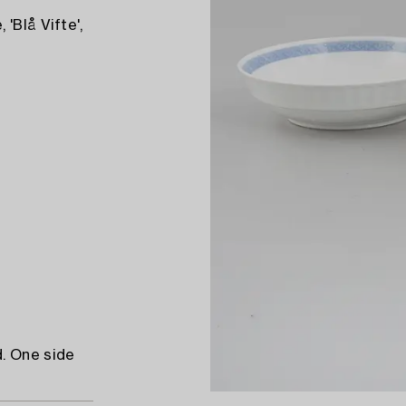
'Blå Vifte',
. One side