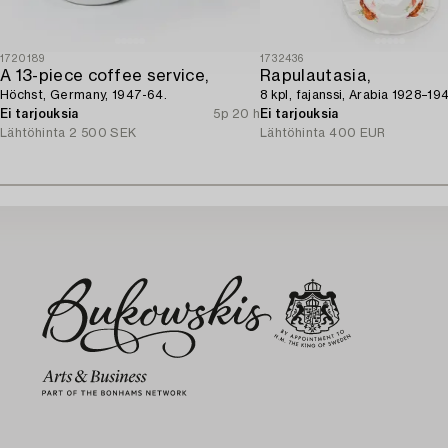
1720189
1732436
A 13-piece coffee service,
Rapulautasia,
Höchst, Germany, 1947-64.
8 kpl, fajanssi, Arabia 1928–19
Ei tarjouksia
5p 20 h
Ei tarjouksia
Lähtöhinta
2 500 SEK
Lähtöhinta
400 EUR