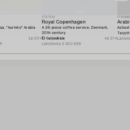
1727012
173086
Royal Copenhagen
Arab
aa, "Aurinko" Arabia
A 26-piece coffee service, Denmark,
Astiast
20th century.
Tarjot
2p 23 h
Ei tarjouksia
4p 21 h
Lähtöh
R
Lähtöhinta
2 500 SEK