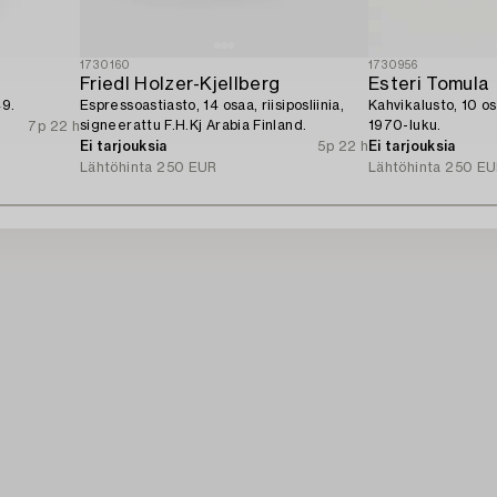
1730160
1730956
Friedl Holzer-Kjellberg
Esteri Tomula
49.
Espressoastiasto, 14 osaa, riisiposliinia,
Kahvikalusto, 10 os
signeerattu F.H.Kj Arabia Finland.
1970-luku.
7p 22 h
Ei tarjouksia
5p 22 h
Ei tarjouksia
Lähtöhinta
250 EUR
Lähtöhinta
250 EU