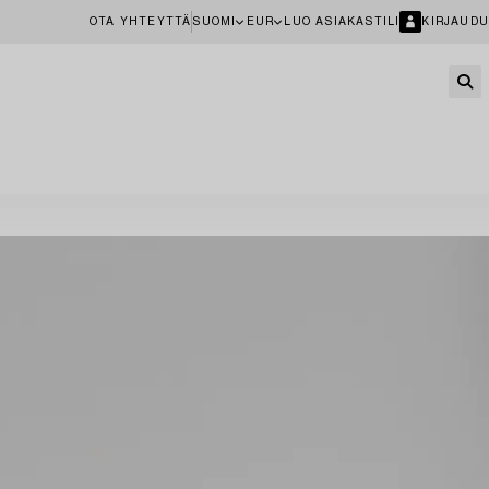
OTA YHTEYTTÄ
SUOMI
EUR
LUO ASIAKASTILI
KIRJAUDU