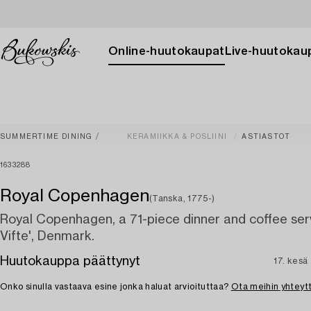
Online-huutokaupat
Live-huutokau
SUMMERTIME DINING
KERAMIIKKA & POSLIINI
ASTIASTOT
1633288
Royal Copenhagen
(Tanska, 1775-)
Royal Copenhagen, a 71-piece dinner and coffee serv
Vifte', Denmark.
Huutokauppa päättynyt
17. kesä
Onko sinulla vastaava esine jonka haluat arvioituttaa?
Ota meihin yhteyt