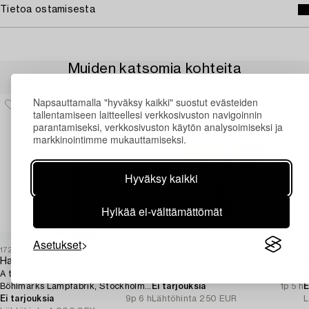
Tietoa ostamisesta
Muiden katsomia kohteita
Napsauttamalla "hyväksy kaikki" suostut evästeiden
tallentamiseen laitteellesi verkkosivuston navigoinnin
parantamiseksi, verkkosivuston käytön analysoimiseksi ja
markkinointimme mukauttamiseksi.
Hyväksy kaikki
Hylkää ei-välttämättömät
Asetukset
1725144
1728159
1
Harald Notini
Royal Copenhagen,
A
A table lamp model 6932, Arvid
pöytävalaisin, 1900-luvun puoliväli.
l
Böhlmarks Lampfabrik, Stockholm,
Ei tarjouksia
1p 5 h
E
1920s.
Ei tarjouksia
9p 6 h
Lähtöhinta
250 EUR
L