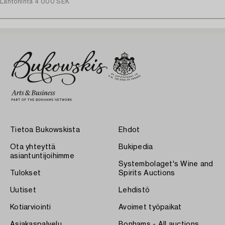
Lähtöhinta
4 000 SEK
Tietoa Bukowskista
Ehdot
Ota yhteyttä
Bukipedia
asiantuntijoihimme
Systembolaget's Wine and
Tulokset
Spirits Auctions
Uutiset
Lehdistö
Kotiarviointi
Avoimet työpaikat
Asiakaspalvelu
Bonhams - All auctions