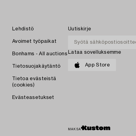
Lehdistö
Uutiskirje
Avoimet työpaikat
Lataa sovelluksemme
Bonhams - All auctions
App Store
Tietosuojakäytäntö
Tietoa evästeistä
(cookies)
Evästeasetukset
MAKSA