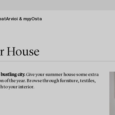
pat
Arvioi & myy
Osta
r House
bustling city.
Give your summer house some extra
n of the year. Browse through furniture, textiles,
 to your interior.