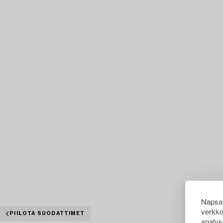
Napsau
verkko
PIILOTA SUODATTIMET
analys