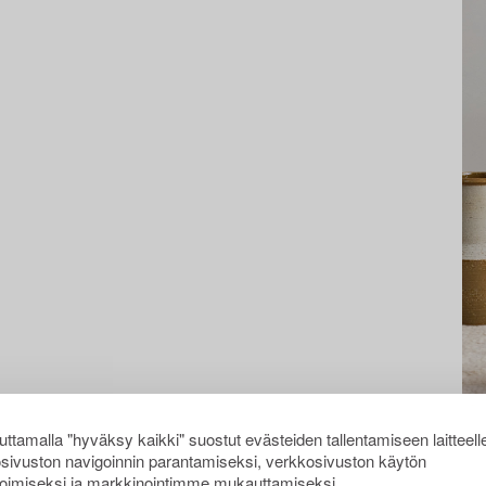
ttamalla "hyväksy kaikki" suostut evästeiden tallentamiseen laitteell
sivuston navigoinnin parantamiseksi, verkkosivuston käytön
oimiseksi ja markkinointimme mukauttamiseksi.