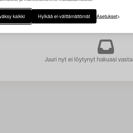
väksy kaikki
Hylkää ei-välttämättömät
Asetukset
Juuri nyt ei löytynyt hakuasi vasta