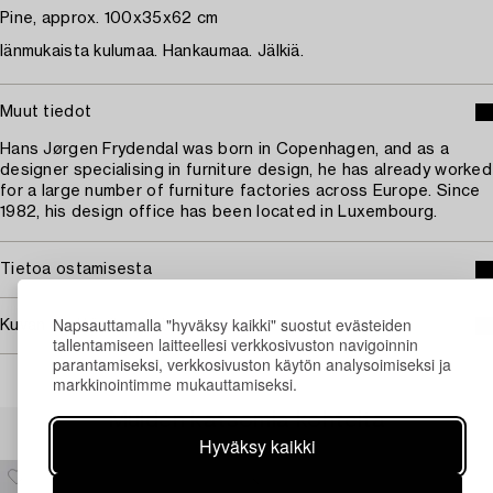
Pine, approx. 100x35x62 cm
Iänmukaista kulumaa. Hankaumaa. Jälkiä.
Muut tiedot
Hans Jørgen Frydendal was born in Copenhagen, and as a
designer specialising in furniture design, he has already worked
for a large number of furniture factories across Europe. Since
1982, his design office has been located in Luxembourg.
Tietoa ostamisesta
Napsauttamalla "hyväksy kaikki" suostut evästeiden
Kuvan käyttöoikeudet
tallentamiseen laitteellesi verkkosivuston navigoinnin
parantamiseksi, verkkosivuston käytön analysoimiseksi ja
markkinointimme mukauttamiseksi.
Muiden katsomia kohteita
Hyväksy kaikki