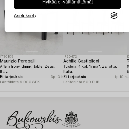
Hylkää ei-välttämättömät
Asetukset
1730109
1730472
1
Maurizio Peregalli
Achille Castiglioni
R
A 'Big Irony' dining table, Zeus,
Tuoleja, 4 kpl, "Irma", Zanotta,
1
Italy.
Italia.
E
Ei tarjouksia
3p 10 h
Ei tarjouksia
1p 10 h
L
Lähtöhinta
6 000 SEK
Lähtöhinta
600 EUR