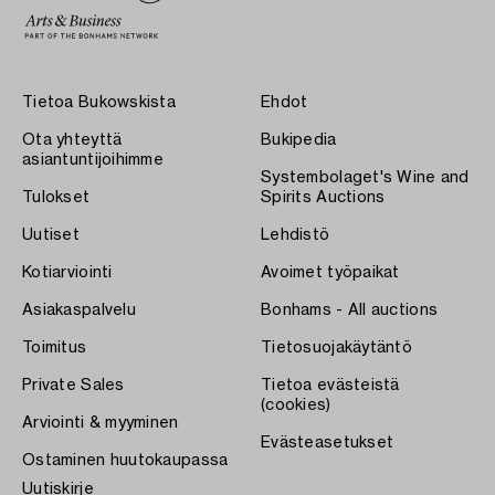
Tietoa Bukowskista
Ehdot
Ota yhteyttä
Bukipedia
asiantuntijoihimme
Systembolaget's Wine and
Tulokset
Spirits Auctions
Uutiset
Lehdistö
Kotiarviointi
Avoimet työpaikat
Asiakaspalvelu
Bonhams - All auctions
Toimitus
Tietosuojakäytäntö
Private Sales
Tietoa evästeistä
(cookies)
Arviointi & myyminen
Evästeasetukset
Ostaminen huutokaupassa
Uutiskirje